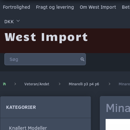
Fortrolighed
Fragt og levering
Om West Import
Bet
DKK
West Import
Veteran/Andet
Minarelli p3 p4 p6
Minare
Mina
KATEGORIER
Knallert Modeller