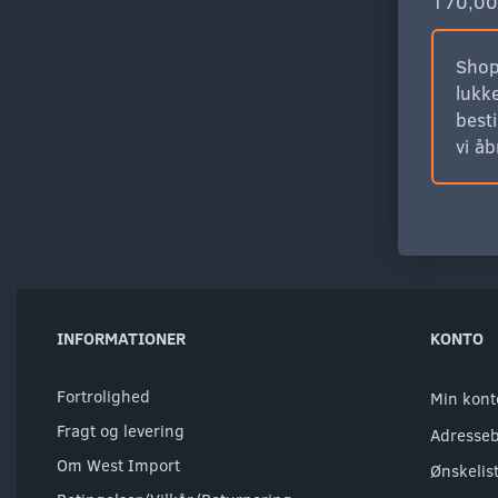
170,00
Shop
lukke
besti
vi å
INFORMATIONER
KONTO
Fortrolighed
Min kont
Fragt og levering
Adresse
Om West Import
Ønskelis