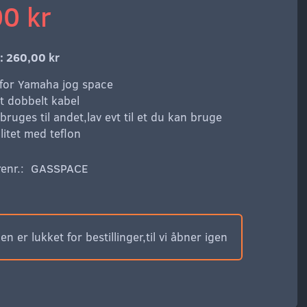
0 kr
r:
260,00 kr
for Yamaha jog space
et dobbelt kabel
ruges til andet,lav evt til et du kan bruge
litet med teflon
enr.:
GASSPACE
n er lukket for bestillinger,til vi åbner igen