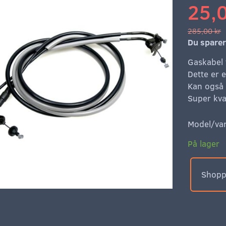
25,0
285,00 kr
Du spare
Gaskabel 
Dette er 
Kan også b
Super kva
Model/var
På lager
Shoppe