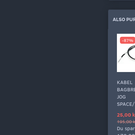
ALSO PU
-87%
KABEL
BAGBR
JOG
SPACE
25,00 k
195,00 k
Du spar