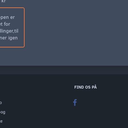
 kr
pen er
t for
llinger,til
bner igen
FIND OS PÅ
o
bog
te