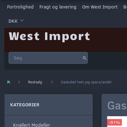
Fortrolighed
Fragt og levering
Om West Import
B
DKK
West Import
Restsalg
Gaskabel twin jog space/andet
Gas
KATEGORIER
-91%
Knallert Modeller