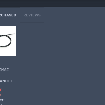
RCHASED
REVIEWS
EMSE
/ANDET
r
r
er: