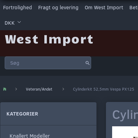
Fortrolighed
Fragt og levering
Om West Import
Bet
DKK
West Import
Veteran/Andet
Cylinderkit 52,5mm Vespa PX125
Cyli
KATEGORIER
Knallert Modeller