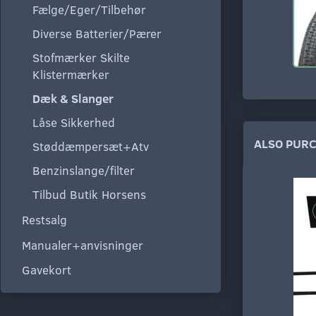
Fælge/Eger/Tilbehør
Diverse Batterier/Pærer
Stofmærker Skilte
Klistermærker
Dæk & Slanger
Låse Sikkerhed
ALSO PUR
Støddæmpersæt+Atv
Benzinslange/filter
Tilbud Butik Horsens
Restsalg
Manualer+anvisninger
Gavekort