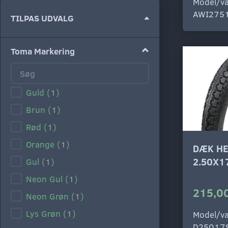
Model/va
AWI275
Skifte
TILPAS UDVALG
filter
Toma Markering
Guld
(
1
)
Brun
(
1
)
Rød
(
1
)
Orange
(
1
)
DÆK HE
2.50X1
Gul
(
1
)
Neon Gul
(
1
)
215,00
Neon Grøn
(
1
)
Lys Grøn
(
1
)
Model/va
D25017