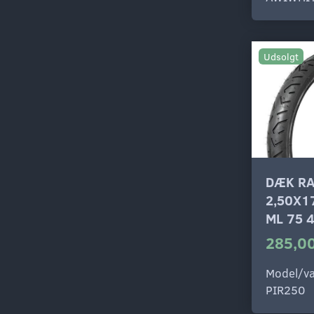
Udsolgt
DÆK R
2,50X1
ML 75 
285,00
Model/va
PIR250