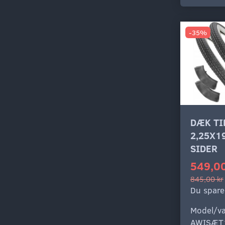
-35%
DÆK T
2,25X1
SIDER
549,00
845,00 kr
Du spare
Model/va
AWISÆT