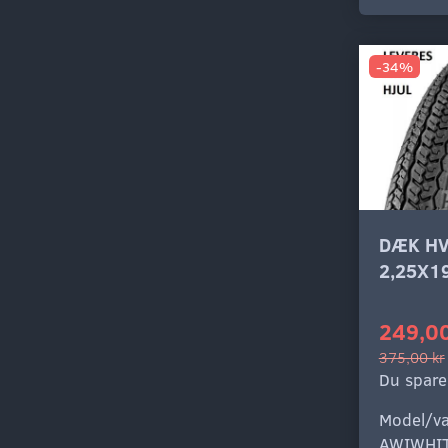
-34%
DÆK HV
2,25X1
249,00
375,00 kr
Du spare
Model/va
AWIWHI