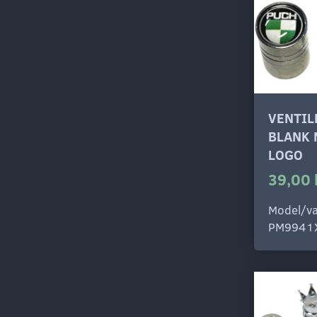
VENTI
BLANK 
LOGO
39,00 
Model/va
PM9941