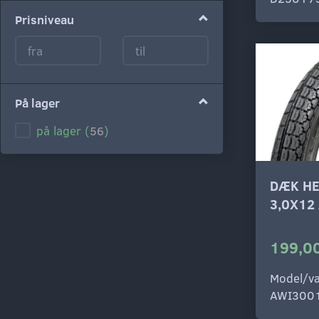
Mørk Grøn
(
1
)
Prisniveau
Lys Blå
(
1
)
Blå
(
1
)
Lilla
(
1
)
Lyserød
(
1
)
På lager
Hvid
(
1
)
på lager
(
56
)
Sølv
(
1
)
Grå
(
1
)
DÆK HE
Sort
(
1
)
3,0X12
199,00
Model/va
AWI300