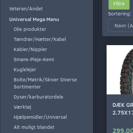
Filtre
Veteran/Andet
Sortering:
Universal Mega Menu
Olie produkter
Tændrør/Hætter/Kabel
Kabler/Nippler
Smøre-Pleje-Kemi
Kuglelejer
Bolte/Møtrik/Skiver Diverse
Sortimenter
Dyser/karburatordele
DÆK G
Værktøj
2.75X17
Hjælpemidler/Universal
Alt muligt blandet
299,00