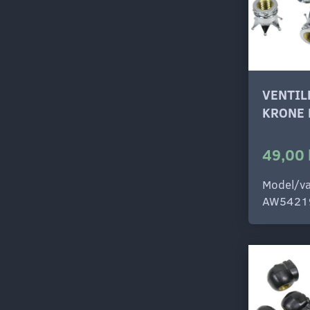
VENTI
KRONE
49,00 
Model/va
AW5421