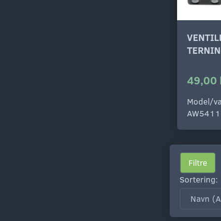
VENTI
TERNIN
49,00 
Model/va
AW5411
Filtre
Sortering: