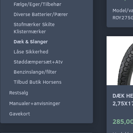
Fælge/Eger/Tilbehør
Model/va
Diverse Batterier/Pærer
ROY275
Stofmærker Skilte
Klistermærker
Dæk & Slanger
Låse Sikkerhed
Støddæmpersæt+Atv
Benzinslange/filter
Tilbud Butik Horsens
Restsalg
DÆK HE
2,75X1
Manualer+anvisninger
Gavekort
285,00