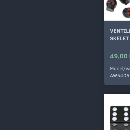
VENTI
SKELET
49,00 
Model/va
AW5405