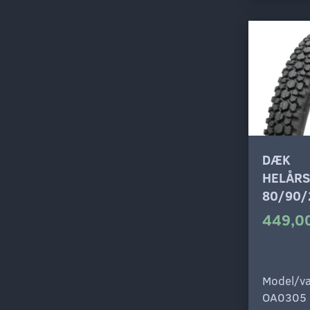
DÆK
HELÅR
80/90/
449,00
Model/va
OA0305