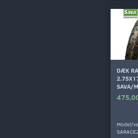
DÆK R
2.75X1
SAVA/M
475,00
Model/va
SARACE