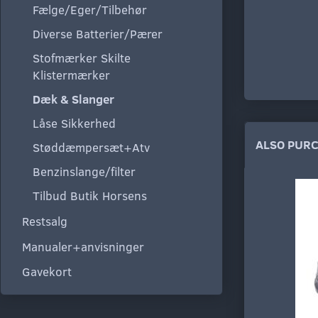
Fælge/Eger/Tilbehør
Diverse Batterier/Pærer
Stofmærker Skilte
Klistermærker
Dæk & Slanger
Låse Sikkerhed
ALSO PUR
Støddæmpersæt+Atv
Benzinslange/filter
Tilbud Butik Horsens
Restsalg
Manualer+anvisninger
Gavekort