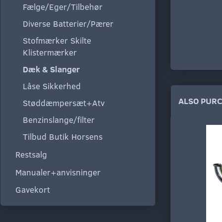
Fælge/Eger/Tilbehør
Diverse Batterier/Pærer
Stofmærker Skilte
Klistermærker
Dæk & Slanger
Låse Sikkerhed
ALSO PUR
Støddæmpersæt+Atv
Benzinslange/filter
Tilbud Butik Horsens
Restsalg
Manualer+anvisninger
Gavekort