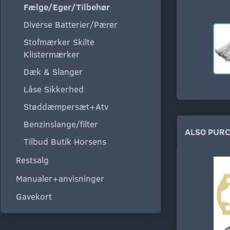
Fælge/Eger/Tilbehør
Diverse Batterier/Pærer
Stofmærker Skilte
Klistermærker
Dæk & Slanger
Låse Sikkerhed
Støddæmpersæt+Atv
Benzinslange/filter
ALSO PUR
Tilbud Butik Horsens
Restsalg
Manualer+anvisninger
Gavekort