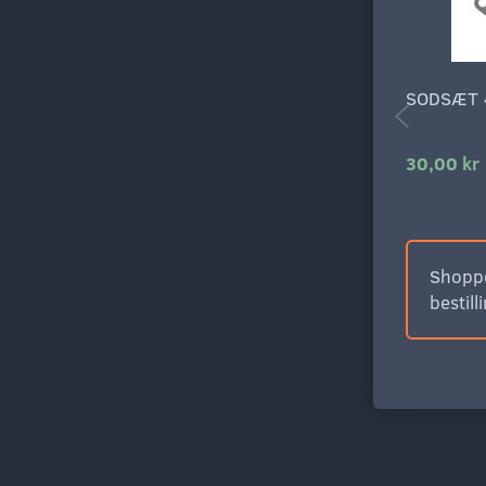
SODSÆT 
30,00 kr
Shoppe
bestill