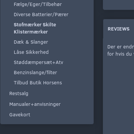
Fælge/Eger/Tilbehør
Diverse Batterier/Pærer
Stofmærker Skilte
REVIEWS
Klistermærker
Dæk & Slanger
Der er endn
Låse Sikkerhed
for hvis du
Støddæmpersæt+Atv
Benzinslange/filter
Tilbud Butik Horsens
Restsalg
Manualer+anvisninger
Gavekort