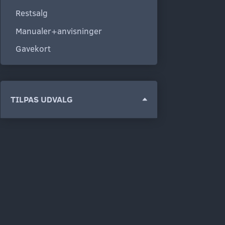
Restsalg
Manualer+anvisninger
Gavekort
Skifte
TILPAS UDVALG
filter