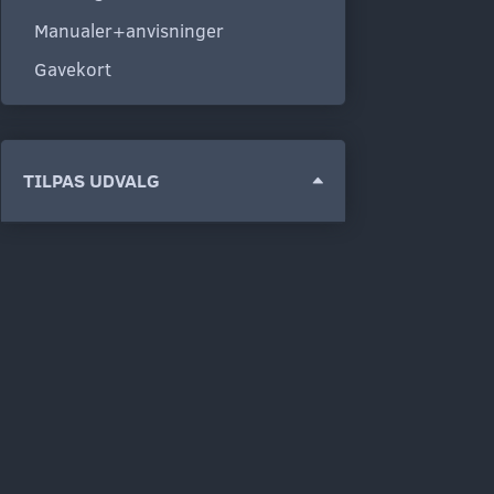
Manualer+anvisninger
Gavekort
Skifte
TILPAS UDVALG
filter