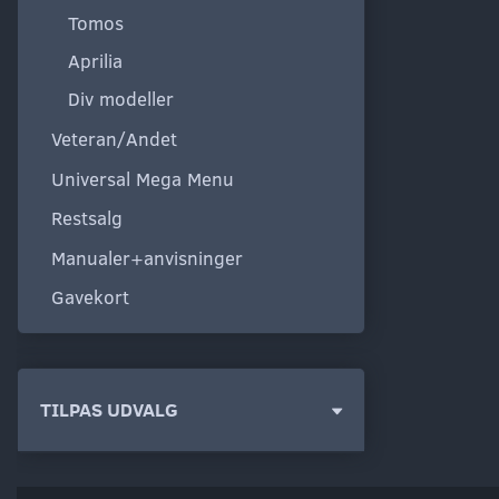
Tomos
Aprilia
Div modeller
Veteran/Andet
Universal Mega Menu
Restsalg
Manualer+anvisninger
Gavekort
Skifte
TILPAS UDVALG
filter