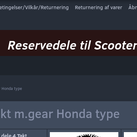
etingelser/Vilkår/Returnering
Returnering af varer
Åbn
Reservedele til Scooter
r Honda type
akt m.gear Honda type
 dele 4 Takt