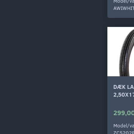
Model/va
AWIWHI
DÆK LA
2,50X1
299,00
Model/va
ZC5202