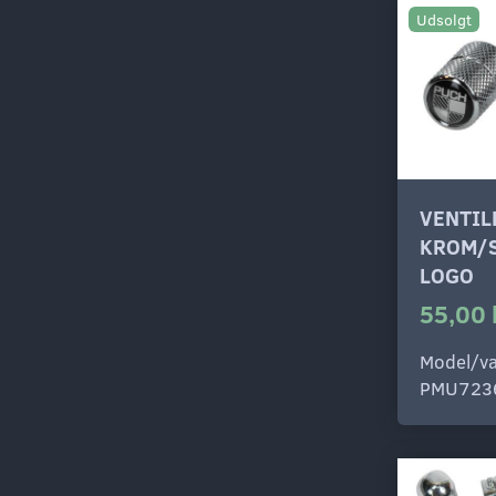
Udsolgt
VENTI
KROM/
LOGO
55,00 
Model/va
PMU723