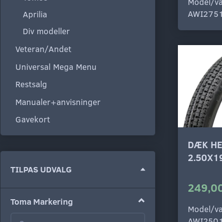
Model/va
AWI275
Aprilia
Div modeller
Veteran/Andet
Universal Mega Menu
Restsalg
Manualer+anvisninger
Gavekort
DÆK HE
2.50X1
Skifte
TILPAS UDVALG
filter
249,00
Toma Markering
Model/va
AWI250