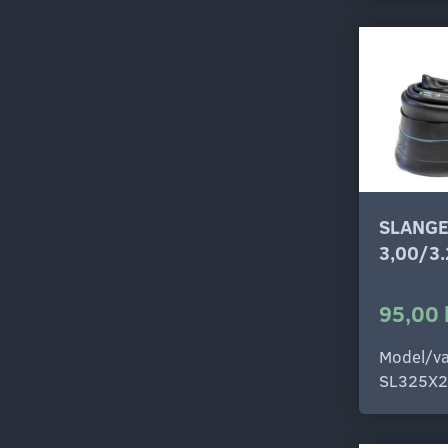
SLANGE
3,00/3
95,00 
Model/va
SL325X