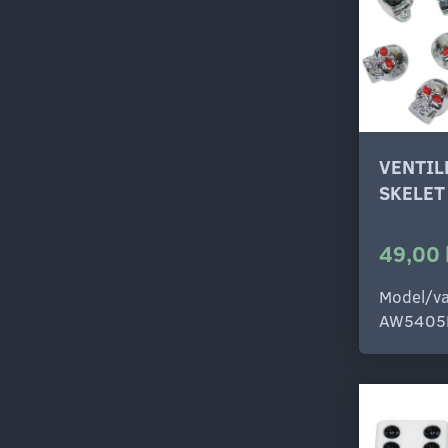
VENTI
SKELET
49,00 
Model/va
AW5405