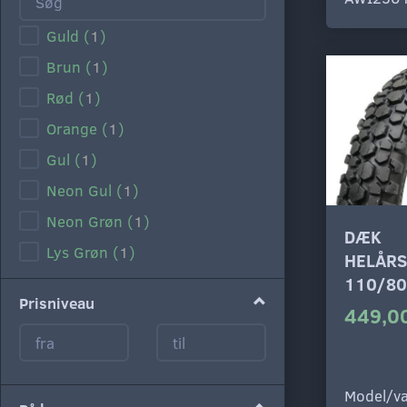
Guld
(
1
)
Brun
(
1
)
Rød
(
1
)
Orange
(
1
)
Gul
(
1
)
Neon Gul
(
1
)
Neon Grøn
(
1
)
DÆK
Lys Grøn
(
1
)
HELÅR
Mørk Grøn
(
1
)
110/80
Prisniveau
449,00
Lys Blå
(
1
)
Blå
(
1
)
Lilla
(
1
)
Model/va
Lyserød
(
1
)