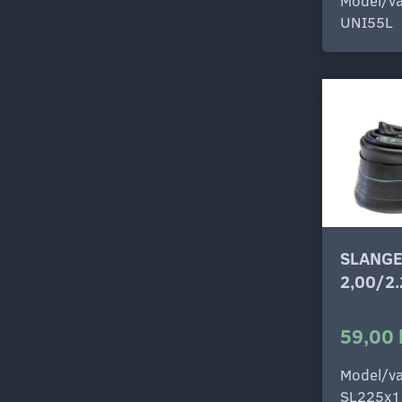
Model/va
UNI55L
SLANGE
2,00/2
59,00 
Model/va
SL225x1