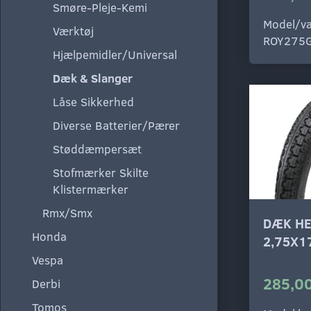
Smøre-Pleje-Kemi
Model/va
Værktøj
ROY275
Hjælpemidler/Universal
Dæk & Slanger
Låse Sikkerhed
Diverse Batterier/Pærer
Støddæmpersæt
Stofmærker Skilte
Klistermærker
Rmx/Smx
DÆK HE
Honda
2,75X1
Vespa
285,00
Derbi
Tomos