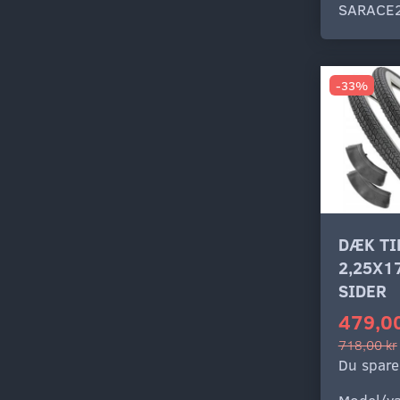
SARACE
-33%
DÆK T
2,25X1
SIDER
479,00
718,00 kr
Du spare