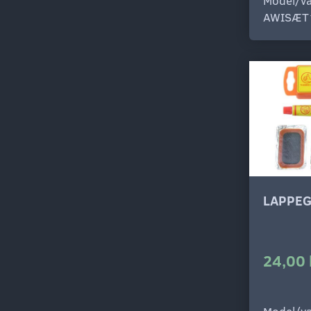
Model/va
AWISÆT
LAPPEG
24,00 