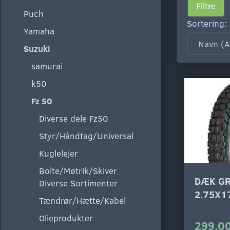
Filtre
Puch
Sortering:
Yamaha
Suzuki
samurai
k50
Fz 50
Diverse dele Fz50
Styr/Håndtag/Universal
Kuglelejer
Bolte/Møtrik/Skiver
DÆK G
Diverse Sortimenter
2.75X17
Tændrør/Hætte/Kabel
Olieprodukter
299,00