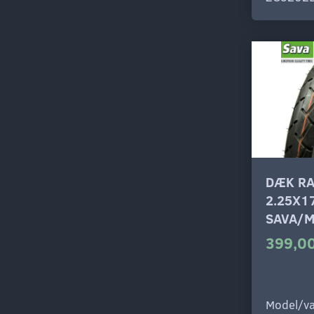
DÆK R
2.25X1
SAVA/M
399,00
Model/va