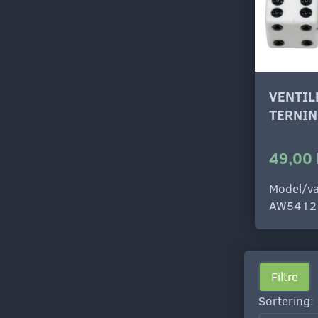
VENTI
TERNIN
49,00 
Model/va
AW5412
Filtre
Sortering: