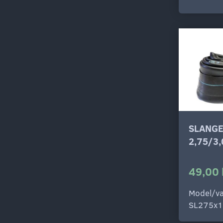
SLANGE
2,75/3
49,00 
Model/va
SL275x