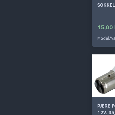
SOKKEL
15,00 
Model/va
PÆRE F
12V. 3