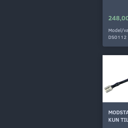
248,00
Model/va
DS0112
MODSTA
KUN TI