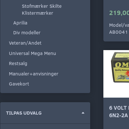
Stofmærker Skilte
219,00
Klistermærker
Aprilia
Model/va
AB0041
Div modeller
Veteran/Andet
Universal Mega Menu
Restsalg
Manualer+anvisninger
Gavekort
6 VOLT
Skifte
TILPAS UDVALG
6N2-2A
filter