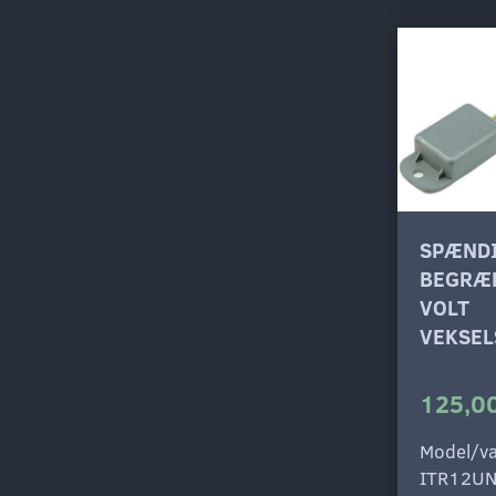
SPÆND
BEGRÆ
VOLT
VEKSE
125,00
Model/va
ITR12UN