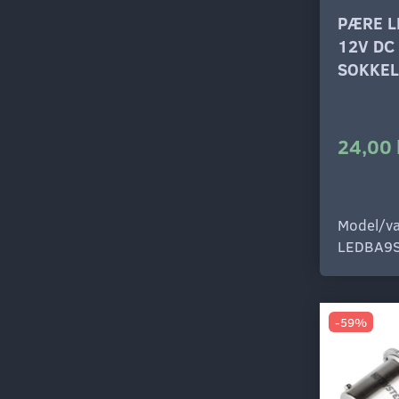
PÆRE L
12V DC
SOKKEL
24,00 
Model/va
LEDBA9
-59%