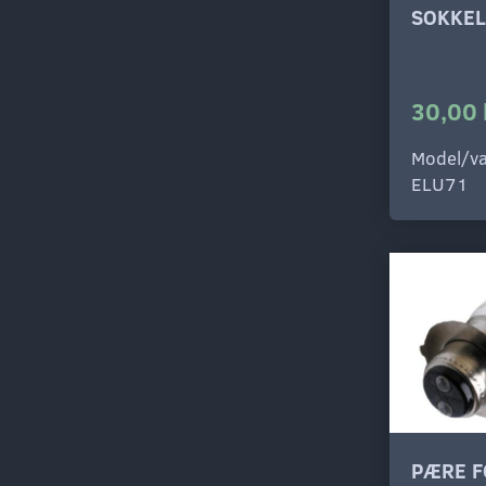
SOKKEL
30,00 
Model/va
ELU71
PÆRE F