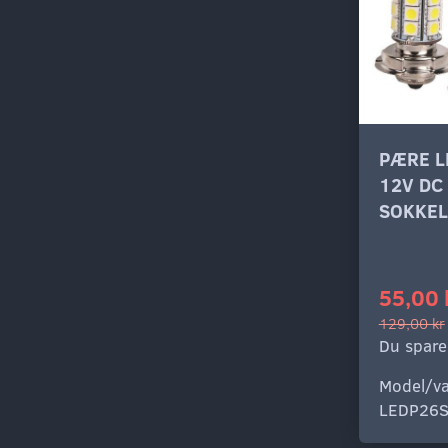
PÆRE L
12V DC
SOKKEL
55,00 
129,00 kr
Du spare
Model/va
LEDP26