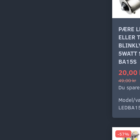
PÆRE L
ELLER T
BLINKL
5WATT 
BA15S
20,00 
49,00 kr
Du spare
Model/va
LEDBA1
-57%