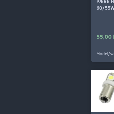
PÆRE H
60/55
55,00 
Model/va