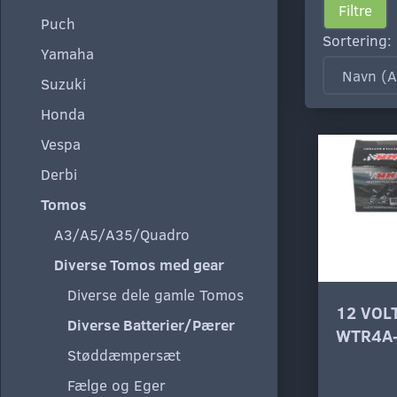
Filtre
Puch
Sortering:
Yamaha
Suzuki
Honda
Vespa
Derbi
Tomos
A3/A5/A35/Quadro
Diverse Tomos med gear
Diverse dele gamle Tomos
12 VOL
Diverse Batterier/Pærer
WTR4A
Støddæmpersæt
Fælge og Eger