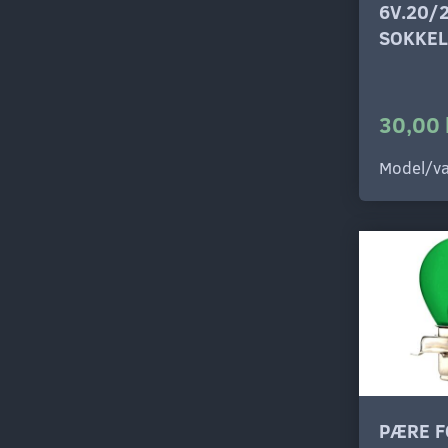
6V.20/
SOKKEL
30,00 
Model/va
PÆRE F