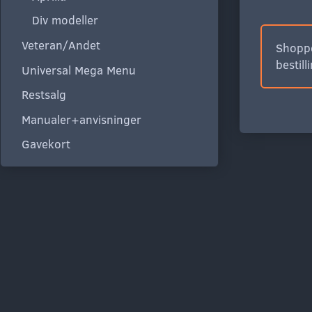
Div modeller
Veteran/Andet
Shoppe
bestill
Universal Mega Menu
Restsalg
Manualer+anvisninger
Gavekort