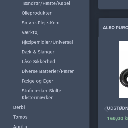
Tændrør/Hætte/Kabel
Olieprodukter
Smøre-Pleje-Kemi
ALSO PUR
Værktøj
Hjælpemidler/Universal
Dæk & Slanger
Låse Sikkerhed
Diverse Batterier/Pærer
Fælge og Eger
Stofmærker Skilte
Klistermærker
Derbi
UDSTØDN
Tomos
169,00 k
Aprilia