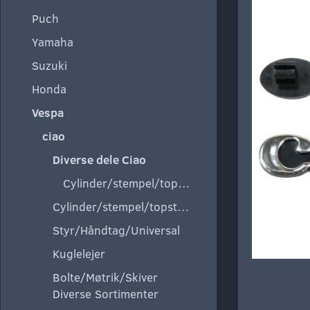
Puch
Yamaha
Suzuki
Honda
Vespa
ciao
Diverse dele Ciao
Cylinder/stempel/topstykke
Cylinder/stempel/topstykke
Styr/Håndtag/Universal
Kuglelejer
Bolte/Møtrik/Skiver
Diverse Sortimenter