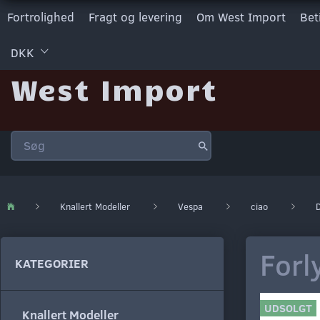
Fortrolighed
Fragt og levering
Om West Import
Bet
DKK
West Import
Knallert Modeller
Vespa
ciao
D
Forl
KATEGORIER
UDSOLGT
Knallert Modeller