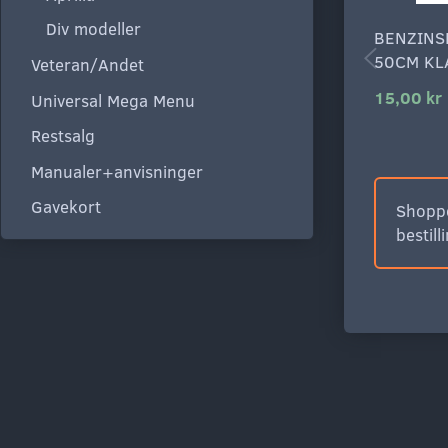
Div modeller
BENZINS
50CM KL
Veteran/Andet
15,00 kr
Universal Mega Menu
Restsalg
Manualer+anvisninger
Gavekort
Shoppe
bestill