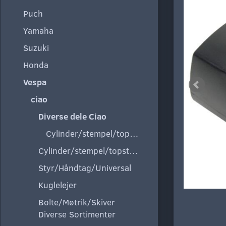
Puch
Yamaha
Suzuki
Honda
Vespa
ciao
Diverse dele Ciao
Cylinder/stempel/topstykke
Cylinder/stempel/topstykke
Styr/Håndtag/Universal
Kuglelejer
Bolte/Møtrik/Skiver
Diverse Sortimenter