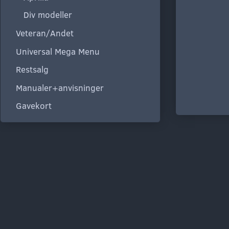
Div modeller
Veteran/Andet
Universal Mega Menu
Restsalg
Manualer+anvisninger
Gavekort