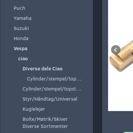
Puch
Yamaha
Suzuki
Honda
Vespa
ciao
Diverse dele Ciao
Cylinder/stempel/topstykke
Cylinder/stempel/topstykke
Styr/Håndtag/Universal
Kuglelejer
Bolte/Møtrik/Skiver
Diverse Sortimenter