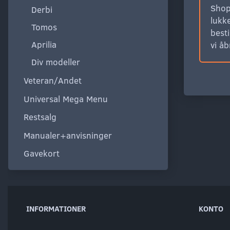
Shop
Derbi
lukke
Tomos
besti
Aprilia
vi å
Div modeller
Veteran/Andet
Universal Mega Menu
Restsalg
Manualer+anvisninger
Gavekort
INFORMATIONER
KONTO