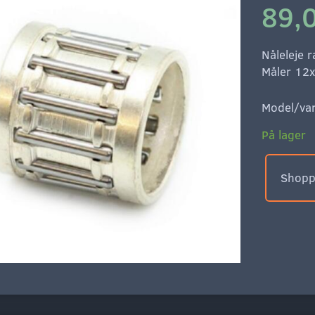
89,0
Nåleleje 
Måler 12
Model/var
På lager
Shoppe