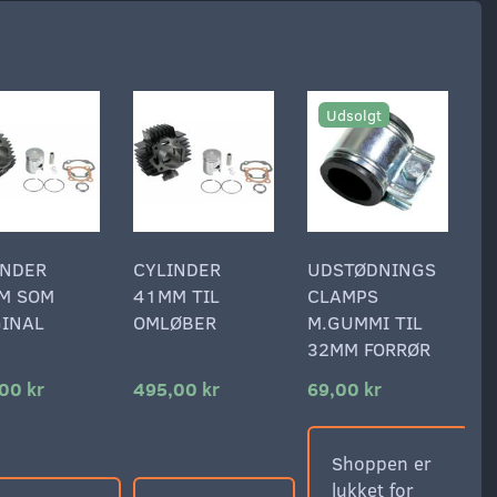
Udsolgt
INDER
CYLINDER
UDSTØDNINGS
M SOM
41MM TIL
CLAMPS
GINAL
OMLØBER
M.GUMMI TIL
32MM FORRØR
00 kr
495,00 kr
69,00 kr
Shoppen er
lukket for