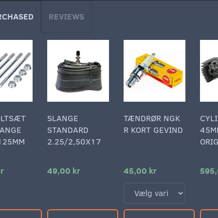
RCHASED
REVIEWS
OLTSÆT
SLANGE
TÆNDRØR NGK
CYL
LANGE
STANDARD
R KORT GEVIND
45M
 125MM
2.25/2,50X17
ORI
r
49,00 kr
45,00 kr
595,