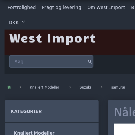
Fortrolighed
Fragt og levering
Om West Import
B
DKK
West Import
Knallert Modeller
Suzuki
samurai
Nål
KATEGORIER
Knallert Modeller