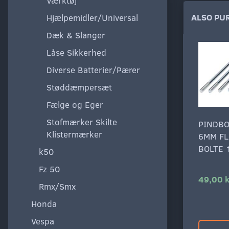
Værktøj
ALSO PU
Hjælpemidler/Universal
Dæk & Slanger
Låse Sikkerhed
Diverse Batterier/Pærer
Støddæmpersæt
Fælge og Eger
Stofmærker Skilte
PINDB
Klistermærker
6MM F
BOLTE
k50
Fz 50
49,00 k
Rmx/Smx
Honda
Vespa