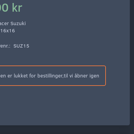
0 kr
racer Suzuki
x16x16
enr.:
SUZ15
n er lukket for bestillinger,til vi åbner igen