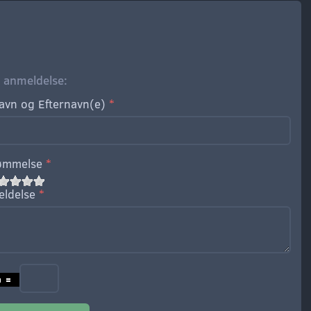
øj anmeldelse:
avn og Efternavn(e)
ømmelse
ldelse