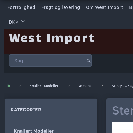
Fortrolighed
Fragt og levering
Om West Import
B
DKK
West Import
Knallert Modeller
Yamaha
Sting/Pw50
Ste
KATEGORIER
Knallert Modeller