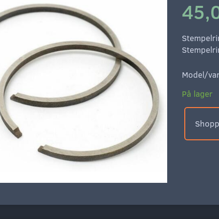
45,
Stempelr
Stempelri
Model/var
På lager
Shoppe