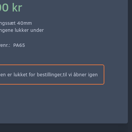
00 kr
ingssæt 40mm
ngene lukker under
enr.:
PA65
n er lukket for bestillinger,til vi åbner igen