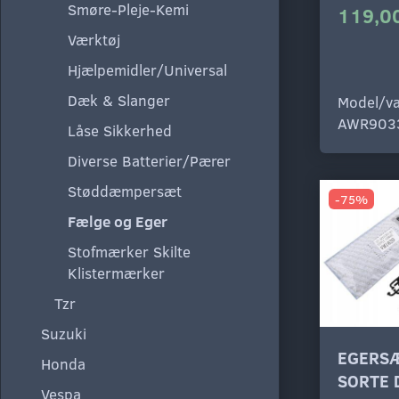
Smøre-Pleje-Kemi
119,00
Værktøj
Hjælpemidler/Universal
Dæk & Slanger
Model/va
AWR903
Låse Sikkerhed
Diverse Batterier/Pærer
Støddæmpersæt
-75%
Fælge og Eger
Stofmærker Skilte
Klistermærker
Tzr
Suzuki
EGERS
Honda
SORTE 
Vespa