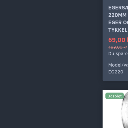
EGERSÆ
220MM
EGER O
TYKKEL
69,00 
199,00 kr
Du spare
Model/va
EG220
Udsolgt