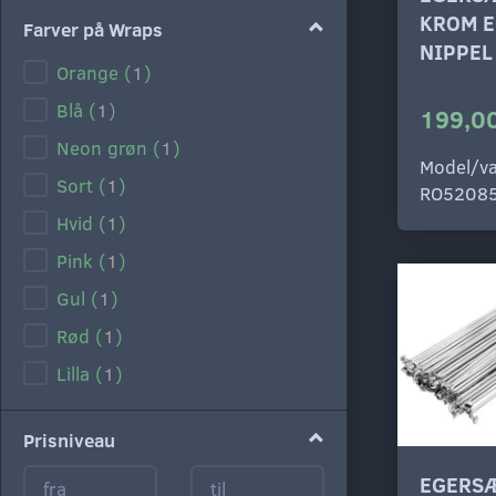
KROM E
Farver på Wraps
NIPPEL
Orange
(
1
)
Blå
(
1
)
199,00
Neon grøn
(
1
)
Model/va
Sort
(
1
)
RO5208
Hvid
(
1
)
Pink
(
1
)
Gul
(
1
)
Rød
(
1
)
Lilla
(
1
)
Prisniveau
EGERSÆ