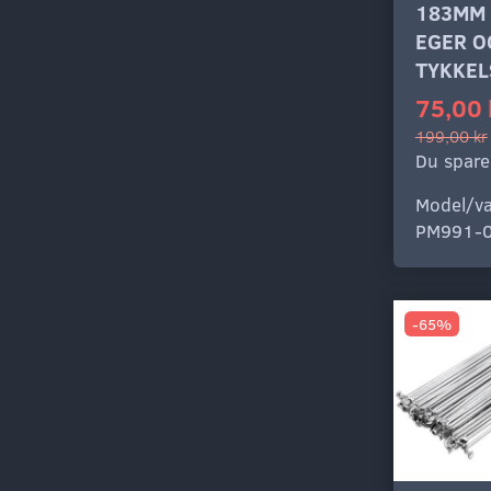
183MM
EGER O
TYKKEL
75,00 
199,00 kr
Du spare
Model/va
PM991-
-65%