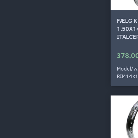
FÆLG 
1.50X1
ITALCE
378,00
Model/va
RIM14x