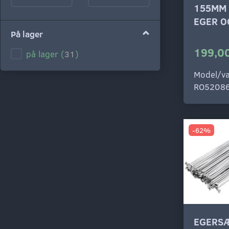
155MM
EGER O
På lager
199,00
på lager
(
31
)
Model/va
RO5208
-62%
EGERSÆ