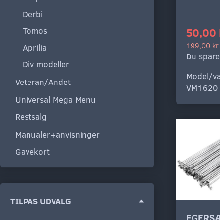
Derbi
Tomos
50,00 
199,00 kr
Aprilia
Du spare
Div modeller
Model/va
Veteran/Andet
VM1620
Universal Mega Menu
Restsalg
Manualer+anvisninger
Gavekort
Skifte
TILPAS UDVALG
filter
EGERS