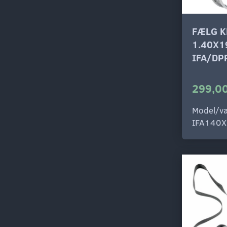
FÆLG K
1.40X1
IFA/DP
299,00
Model/va
IFA140X