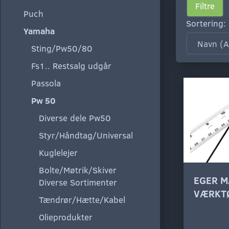
Filtre
Puch
Sortering:
Yamaha
Sting/Pw50/80
Fs1.. Restsalg udgår
Passola
Pw 50
Diverse dele Pw50
Styr/Håndtag/Universal
Kuglelejer
Bolte/Møtrik/Skiver
EGER M
Diverse Sortimenter
VÆRKT
Tændrør/Hætte/Kabel
Olieprodukter