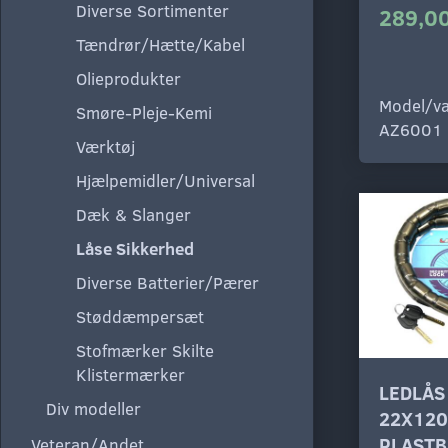
Diverse Sortimenter
289,00
Tændrør/Hætte/Kabel
Olieprodukter
Model/va
Smøre-Pleje-Kemi
AZ6001
Værktøj
Hjælpemidler/Universal
Dæk & Slanger
Låse Sikkerhed
Diverse Batterier/Pærer
Støddæmpersæt
Stofmærker Skilte
Klistermærker
LEDLÅS
Div modeller
22X12
PLASTB
Veteran/Andet