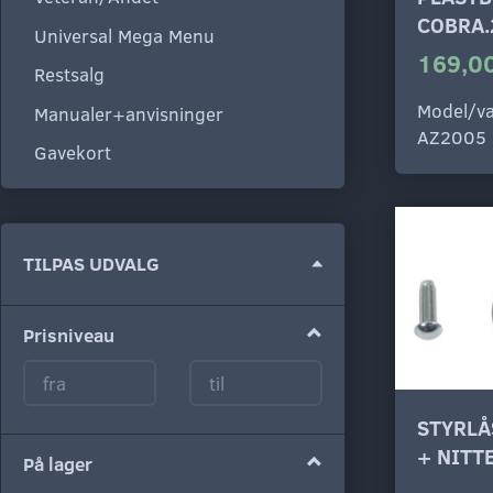
COBRA.
Universal Mega Menu
169,00
Restsalg
Model/va
Manualer+anvisninger
AZ2005
Gavekort
Skifte
TILPAS UDVALG
filter
Prisniveau
STYRLÅ
+ NITT
På lager