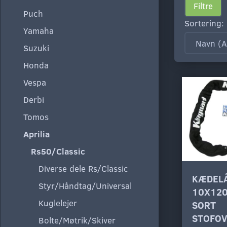
Filtre
Puch
Sortering:
Yamaha
Suzuki
Honda
Vespa
Derbi
Tomos
Aprilia
Rs50/Classic
Diverse dele Rs/Classic
KÆDEL
Styr/Håndtag/Universal
10X12
Kuglelejer
SORT
STOFO
Bolte/Møtrik/Skiver