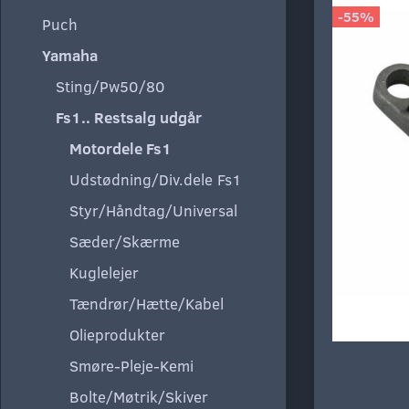
-55%
Puch
Yamaha
Sting/Pw50/80
Fs1.. Restsalg udgår
Motordele Fs1
Udstødning/Div.dele Fs1
Styr/Håndtag/Universal
Sæder/Skærme
Kuglelejer
Tændrør/Hætte/Kabel
Olieprodukter
Smøre-Pleje-Kemi
Bolte/Møtrik/Skiver