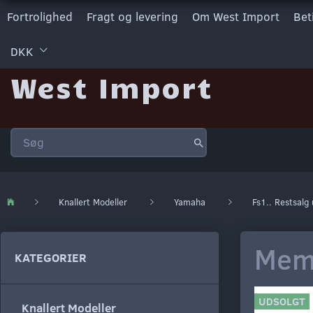
Fortrolighed
Fragt og levering
Om West Import
Bet
DKK
West Import
Knallert Modeller
Yamaha
Fs1.. Restsalg
Memb
KATEGORIER
UDSOLGT
Knallert Modeller