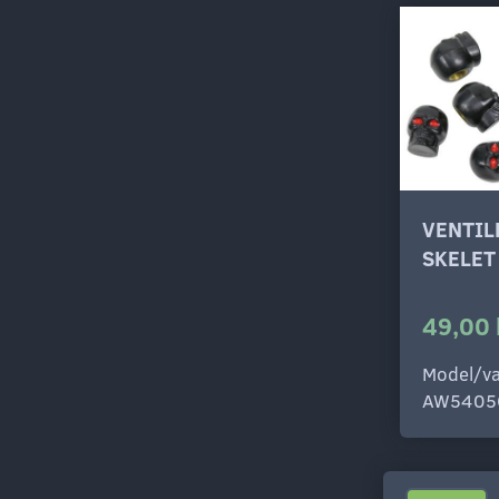
VENTI
SKELET
49,00 
Model/va
AW5405