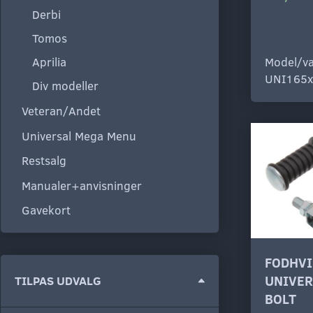
Derbi
Tomos
Model/va
Aprilia
UNI165x
Div modeller
Veteran/Andet
Universal Mega Menu
Restsalg
Manualer+anvisninger
Gavekort
FODHV
Skifte
UNIVER
TILPAS UDVALG
filter
BOLT