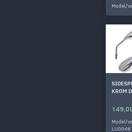
Model/va
SIDESP
KROM 
149,00
Model/va
LU0048