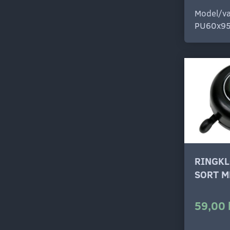
Model/va
PU60x9
RINGKL
SORT M
59,00 