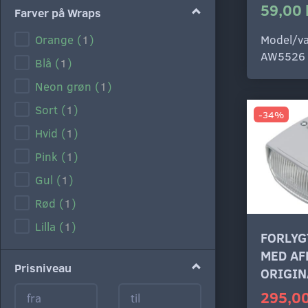
59,00 
Farver på Wraps
Orange
(
1
)
Model/va
AW5526
Blå
(
1
)
Neon grøn
(
1
)
Sort
(
1
)
-34%
Hvid
(
1
)
Pink
(
1
)
Gul
(
1
)
Rød
(
1
)
Lilla
(
1
)
FORLYG
MED AF
Prisniveau
ORIGIN
295,00