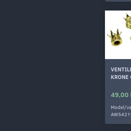
VENTI
KRONE 
49,00 
Model/va
AW5421