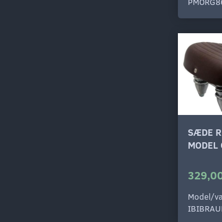
PMORG8
SÆDE R
MODEL 
329,00
Model/va
IBIBRA