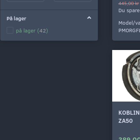
445,00 kr
Du spare
På lager
Model/va
PMORGF
på lager
(
42
)
KOBLIN
ZA50
389,00