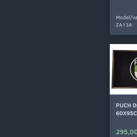
Model/va
ZA13A
PUCH 
60X95
295,00