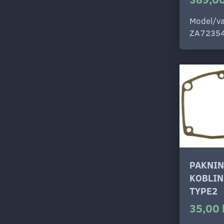
Model/va
ZA7235
PAKNIN
KOBLI
TYPE2
35,00 