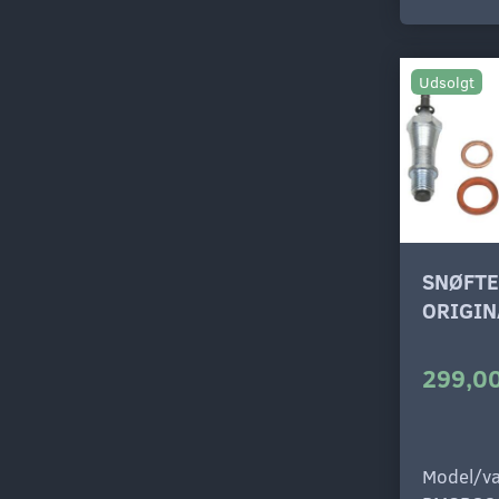
Udsolgt
SNØFTE
ORIGIN
299,00
Model/va