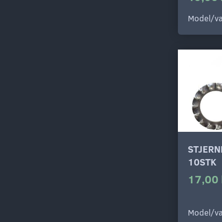
Model/va
STJERN
10STK
17,00 
Model/va