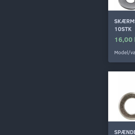
SKÆRMS
10STK
16,00 
Model/va
SPÆNDE