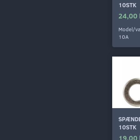
10STK
24,00 
Model/va
10A
SPÆNDE
10STK
19,00 