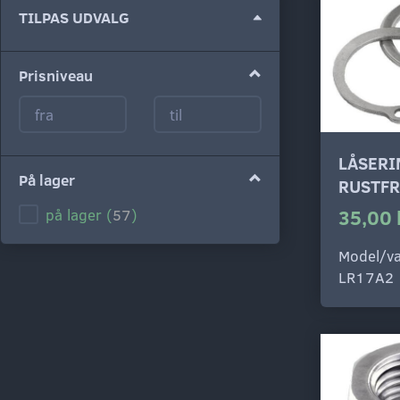
Skifte
TILPAS UDVALG
filter
Prisniveau
LÅSERI
På lager
RUSTFR
35,00 
på lager
(
57
)
Model/va
LR17A2