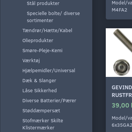
Model/va
Stål produkter
M4FA2
Specielle bolte/ diverse
sortimenter
Tændrør/Hætte/Kabel
Olieprodukter
Smøre-Pleje-Kemi
Værktøj
Hjælpemidler/Universal
Dæk & Slanger
GEVIND
Låse Sikkerhed
RUSTFR
Diverse Batterier/Pærer
39,00 
Støddæmpersæt
Model/va
Stofmærker Skilte
6x35GA
Klistermærker