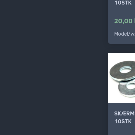
10STK
20,00 
Model/va
SKÆRM
10STK