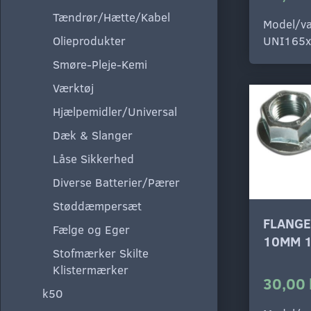
Tændrør/Hætte/Kabel
Model/va
UNI165x
Olieprodukter
Smøre-Pleje-Kemi
Værktøj
Hjælpemidler/Universal
Dæk & Slanger
Låse Sikkerhed
Diverse Batterier/Pærer
Støddæmpersæt
FLANG
Fælge og Eger
10MM 1
Stofmærker Skilte
Klistermærker
30,00 
k50