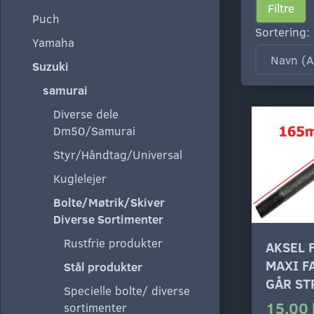
Filtre
Puch
Sortering:
Yamaha
Suzuki
samurai
Diverse dele
Dm50/Samurai
Styr/Håndtag/Universal
Kuglelejer
Bolte/Møtrik/Skiver
Diverse Sortimenter
Rustfrie produkter
AKSEL 
MAXI F
Stål produkter
GÅR ST
Specielle bolte/ diverse
15,00 
sortimenter