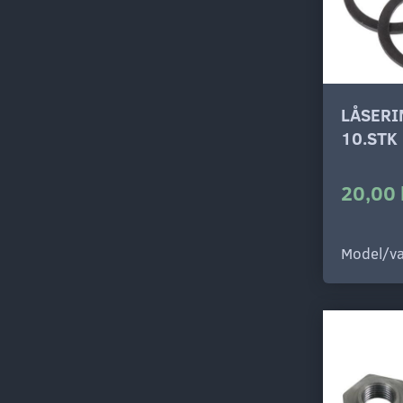
LÅSERI
10.STK
20,00 
Model/va