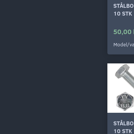
STÅLBO
10 STK
50,00 
Model/va
STÅLBO
10 STK