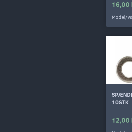
16,00 
Model/va
SPÆNDE
10STK
12,00 