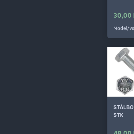
30,00 
Model/va
STÅLBO
STK
48,00 