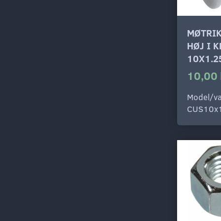
MØTRIK
HØJ I 
10X1.2
10,00 
Model/va
CUS10x