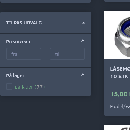
Skifte
TILPAS UDVALG
filter
Prisniveau
LÅSEMØ
På lager
10 STK
på lager
(
77
)
15,00 
Model/va