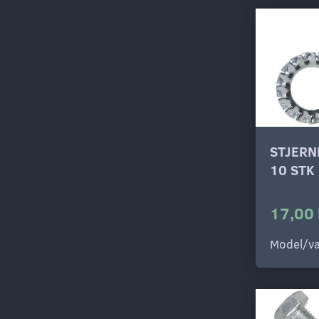
STJERN
10 STK
17,00 
Model/va