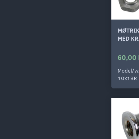
MØTRI
MED KR
60,00 
Model/va
10x1BR