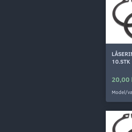
LÅSERI
10.STK
20,00 
Model/va