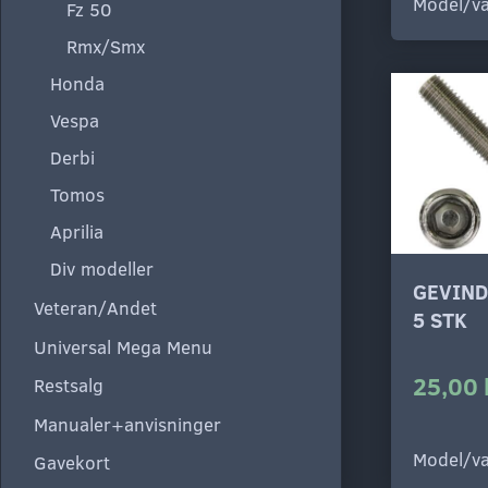
Model/va
Fz 50
Rmx/Smx
Honda
Vespa
Derbi
Tomos
Aprilia
Div modeller
GEVIND
Veteran/Andet
5 STK
Universal Mega Menu
25,00 
Restsalg
Manualer+anvisninger
Model/va
Gavekort