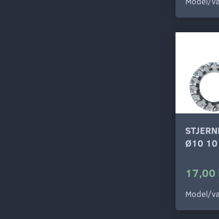
Model/va
STJERN
Ø10 10
17,00 
Model/va