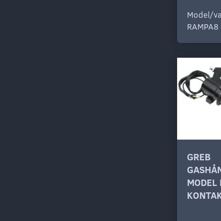
Model/va
RAMPA8
GREB
GASHÅN
MODEL 
KONTA