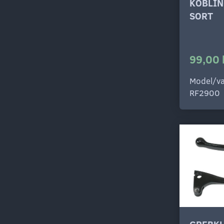
KOBLI
SORT
99,00 
Model/va
RF2900