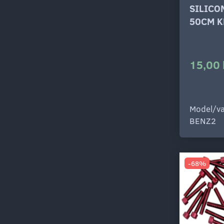
SILICO
50CM K
15,00 
Model/va
BENZ2
-68%