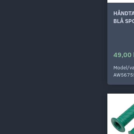
HÅNDT
BLÅ SP
49,00 
Model/va
AW5675