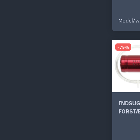
Model/va
-79%
INDSU
FORSTÆ