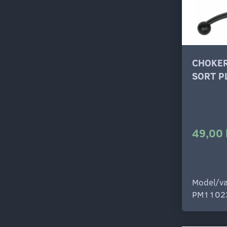
CHOKE
SORT P
49,00 
Model/va
PM1102