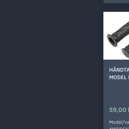
HÅNDT
MODEL 
59,00 
Model/va
AW5653