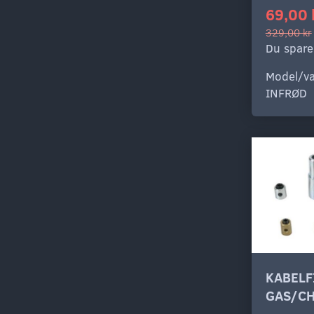
69,00 
329,00 kr
Du spare
Model/va
INFRØD
KABELF
GAS/C