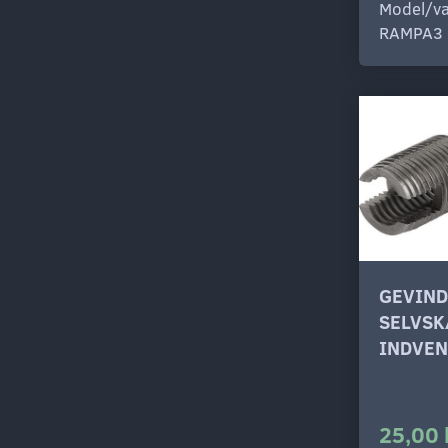
Model/va
RAMPA3
GEVIN
SELVS
INDVEN
25,00 