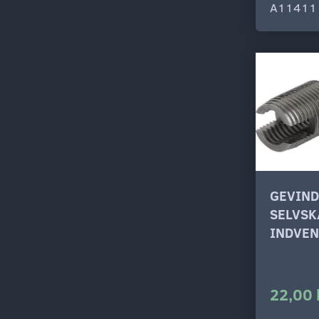
A11411
GEVIN
SELVS
INDVEN
22,00 