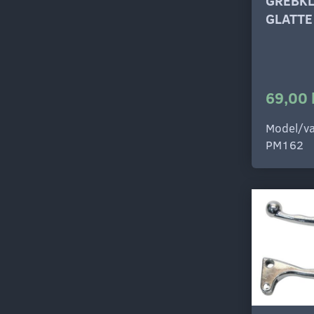
GREBK
GLATTE
69,00 
Model/va
PM162