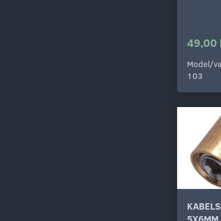
49,00 
Model/va
103
KABELS
5X6MM