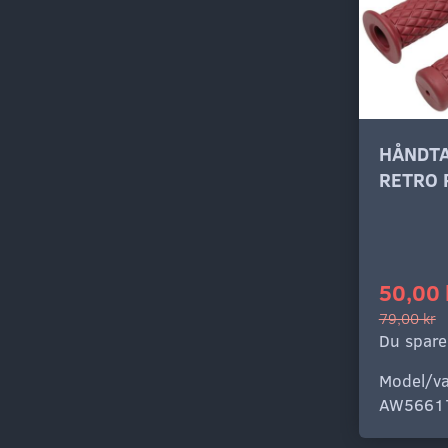
HÅNDT
RETRO
50,00 
79,00 kr
Du spare
Model/va
AW5661