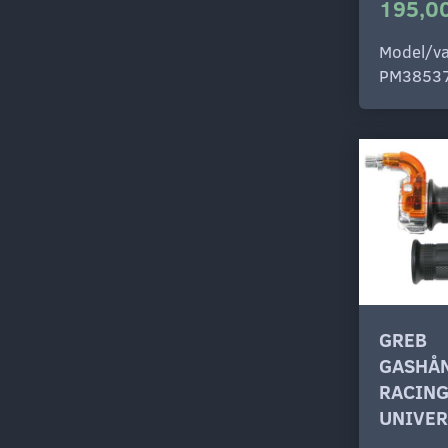
195,00
Model/va
PM3853
GREB
GASHÅ
RACIN
UNIVER