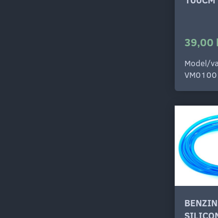
39,00 
Model/va
VM0100
BENZIN
SILICO