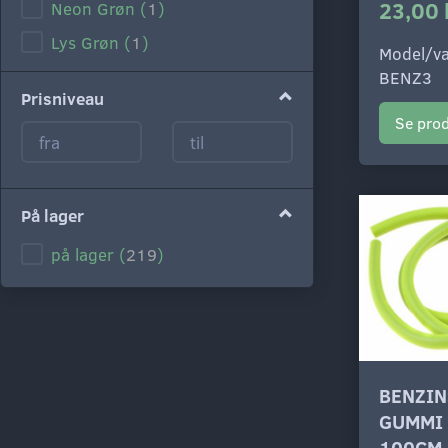
23,00 
Neon Grøn
(
1
)
Lys Grøn
(
1
)
Model/va
Mørk Grøn
(
1
)
BENZ3
Prisniveau
Lys Blå
(
1
)
Se pro
Blå
(
1
)
Lilla
(
1
)
Lyserød
(
1
)
På lager
Hvid
(
1
)
på lager
(
219
)
Sølv
(
1
)
Grå
(
1
)
Sort
(
1
)
BENZIN
GUMMI
100CM 