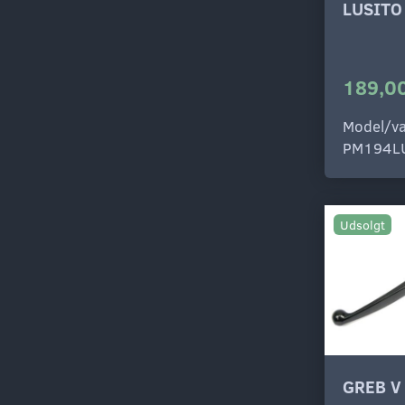
LUSITO
189,00
Model/va
PM194L
Udsolgt
GREB V