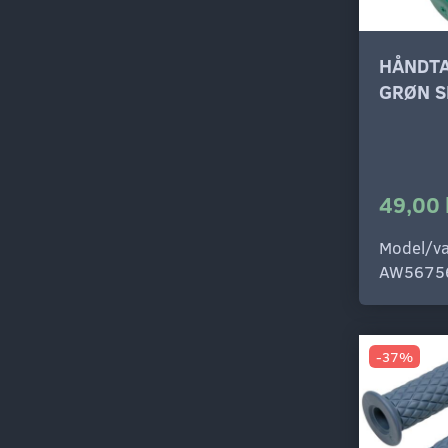
HÅNDT
GRØN S
49,00 
Model/va
AW5675
-37%