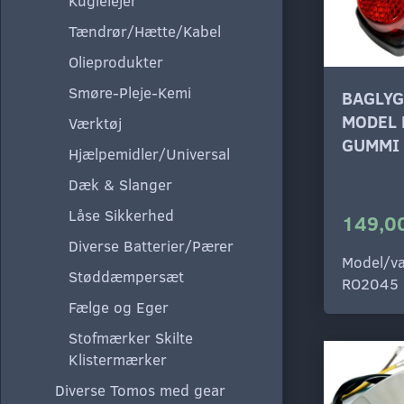
Kuglelejer
Tændrør/Hætte/Kabel
Olieprodukter
Smøre-Pleje-Kemi
BAGLYG
MODEL
Værktøj
GUMMI 
Hjælpemidler/Universal
Dæk & Slanger
Låse Sikkerhed
149,00
Diverse Batterier/Pærer
Model/va
Støddæmpersæt
RO2045
Fælge og Eger
Stofmærker Skilte
Klistermærker
Diverse Tomos med gear