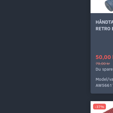
HÅNDT
RETRO 
50,00 
79,00 kr
Du spare
Model/va
AW5661
-37%