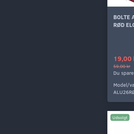
BOLTE 
RØD EL
19,00 
59,00 kr
Du spare
Model/va
ALU26R
Udsolgt