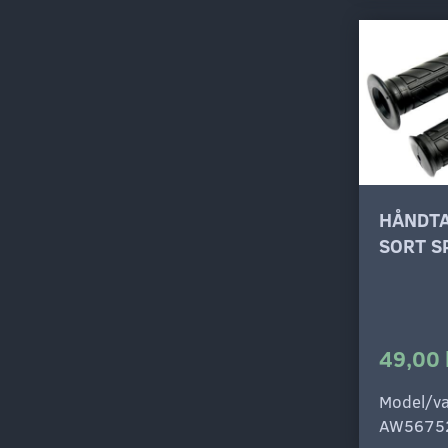
HÅNDT
SORT S
49,00 
Model/va
AW5675