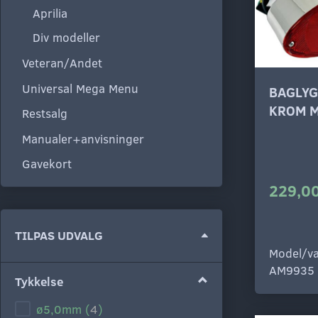
Aprilia
Div modeller
Veteran/Andet
Universal Mega Menu
BAGLYG
KROM M
Restsalg
Manualer+anvisninger
Gavekort
229,00
Skifte
TILPAS UDVALG
filter
Model/va
AM9935
Tykkelse
ø5,0mm
(
4
)