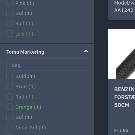
Model/va
Pink
(
1
)
AA1242
Gul
(
1
)
Rød
(
1
)
Lilla
(
1
)
Toma Markering
Guld
(
1
)
Brun
(
1
)
BENZIN
Rød
(
1
)
FORST
50CM
Orange
(
1
)
Gul
(
1
)
Neon Gul
(
1
)
Pris fra