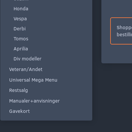
Honda
Vespa
Shoppe
Derbi
bestill
Tomos
Aprilia
Div modeller
Veteran/Andet
Universal Mega Menu
Restsalg
Manualer+anvisninger
Gavekort