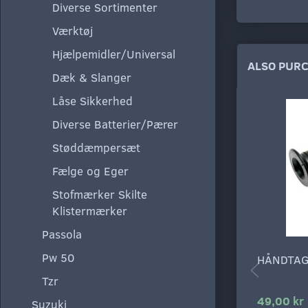
Diverse Sortimenter
Værktøj
Hjælpemidler/Universal
ALSO PUR
Dæk & Slanger
Låse Sikkerhed
Diverse Batterier/Pærer
Støddæmpersæt
Fælge og Eger
Stofmærker Skilte
Klistermærker
Passola
Pw 50
HÅNDTAG
Tzr
49,00 kr
Suzuki