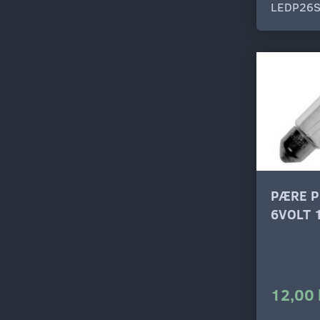
LEDP26
PÆRE P
6VOLT 
12,00 