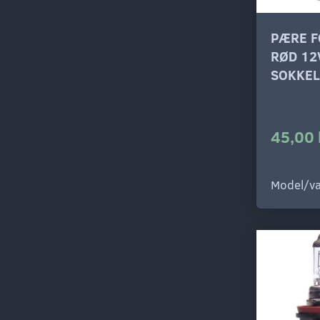
PÆRE F
RØD 12
SOKKEL
45,00 
Model/va