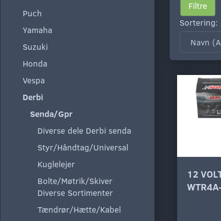
Filtre
Puch
Sortering:
Yamaha
Suzuki
Honda
Vespa
Derbi
Senda/Gpr
Diverse dele Derbi senda
Styr/Håndtag/Universal
Kuglelejer
12 VOL
Bolte/Møtrik/Skiver
WTR4A
Diverse Sortimenter
Tændrør/Hætte/Kabel