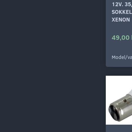
12V. 3
SOKKEL
XENON
49,00 
Model/va