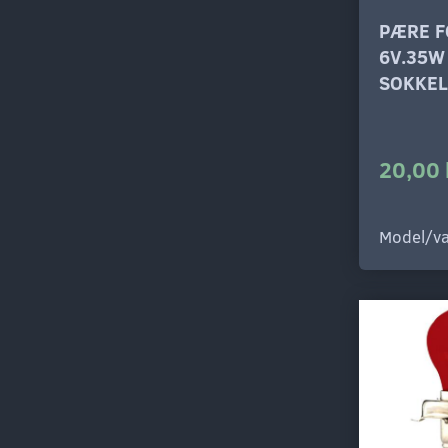
PÆRE F
6V.35W
SOKKEL
20,00 
Model/va