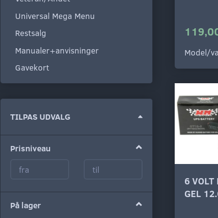
Universal Mega Menu
119,00
Restsalg
Manualer+anvisninger
Model/va
Gavekort
Skifte
TILPAS UDVALG
filter
Prisniveau
6 VOLT
GEL 12
På lager