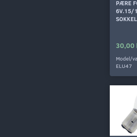
PÆRE F
6V.15/
SOKKEL
30,00 
Model/va
ELU47