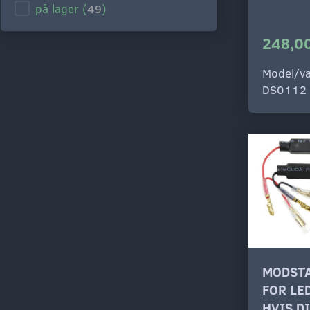
på lager
(
49
)
248,00
Model/va
DS0112
MODSTA
FOR LE
HVIS D