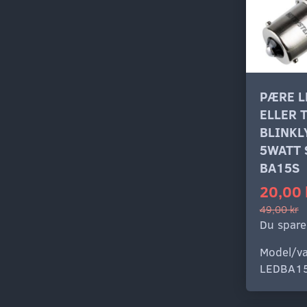
PÆRE L
ELLER T
BLINKL
5WATT 
BA15S
20,00 
49,00 kr
Du spare
Model/va
LEDBA1