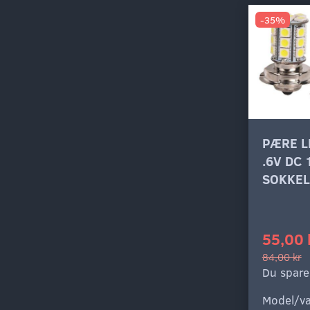
-35%
PÆRE L
.6V DC
SOKKEL
55,00 
84,00 kr
Du spare
Model/va