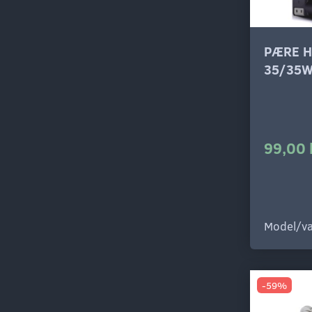
PÆRE H
35/35
99,00 
Model/va
-59%