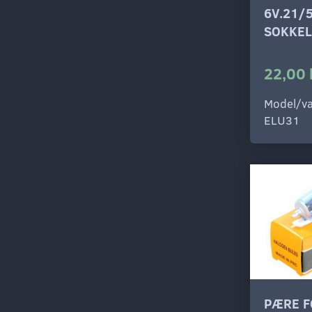
6V.21/
SOKKEL
22,00 
Model/va
ELU31
PÆRE F