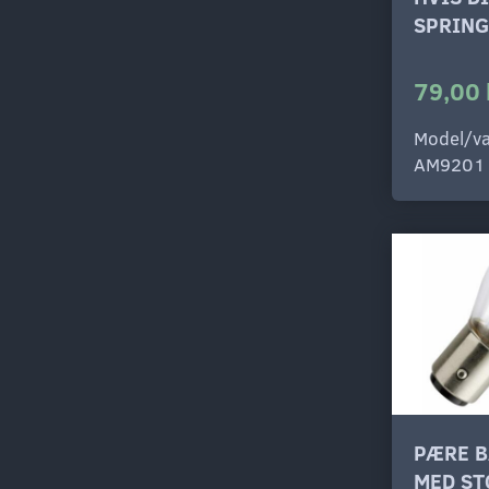
SPRING
79,00 
Model/va
AM9201
PÆRE B
MED ST