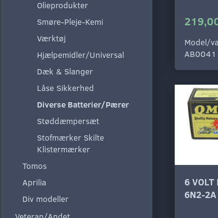
Olieprodukter
219,00
Smøre-Pleje-Kemi
Værktøj
Model/va
AB0041
Hjælpemidler/Universal
Dæk & Slanger
Låse Sikkerhed
Diverse Batterier/Pærer
Støddæmpersæt
Stofmærker Skilte
Klistermærker
Tomos
6 VOLT
Aprilia
6N2-2A
Div modeller
Veteran/Andet