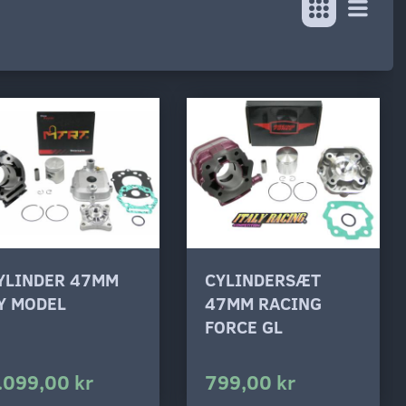
YLINDER 47MM
CYLINDERSÆT
Y MODEL
47MM RACING
FORCE GL
.099,00 kr
799,00 kr