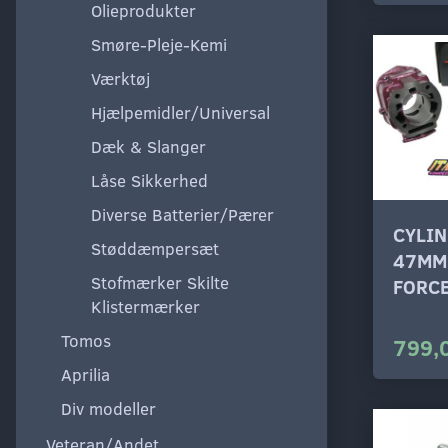
Olieprodukter
Smøre-Pleje-Kemi
Værktøj
Hjælpemidler/Universal
Dæk & Slanger
Låse Sikkerhed
Diverse Batterier/Pærer
CYLI
Støddæmpersæt
47MM
Stofmærker Skilte
FORCE
Klistermærker
Tomos
799,
Aprilia
Div modeller
Veteran/Andet