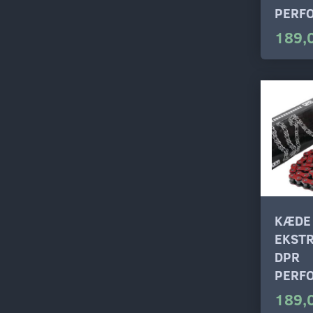
PERF
189,
KÆDE
EKSTR
DPR
PERF
189,