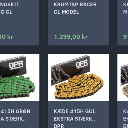
INGSKIT
KRUMTAP RACER
K
G GL
GL MODEL
M
00 kr
1.299,00 kr
9
 415H GRØN
KÆDE 415H GUL
K
A STÆRK..
EKSTRA STÆRK..
E
DPR
D