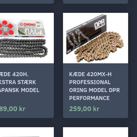
ÆDE 420H.
KÆDE 420MX-H
KSTRA STÆRK
PROFESSIONAL
APANSK MODEL
ORING MODEL DPR
PERFORMANCE
89,00 kr
259,00 kr