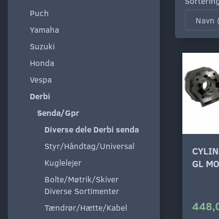
Sorterin
Puch
Yamaha
Suzuki
Honda
Vespa
Derbi
Senda/Gpr
Diverse dele Derbi senda
Styr/Håndtag/Universal
CYLI
Kuglelejer
GL M
Bolte/Møtrik/Skiver
Diverse Sortimenter
448,
Tændrør/Hætte/Kabel