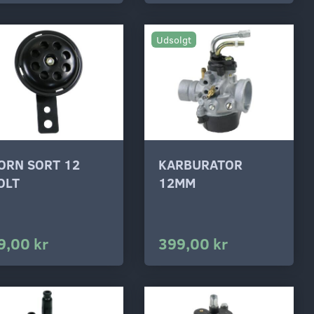
Udsolgt
ORN SORT 12
KARBURATOR
OLT
12MM
9,00 kr
399,00 kr