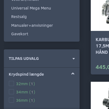
Universal Mega Menu
Restsalg
Manualer+anvisninger
Gavekort
KARB
17,5
HÅND
Skifte
TILPAS UDVALG
filter
445,
Krydspind længde
32mm
(
1
)
34mm
(
1
)
36mm
(
1
)