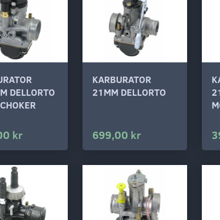
URATOR
KARBURATOR
K
MM DELLORTO
21MM DELLORTO
2
 CHOKER
M
00 kr
699,00 kr
3