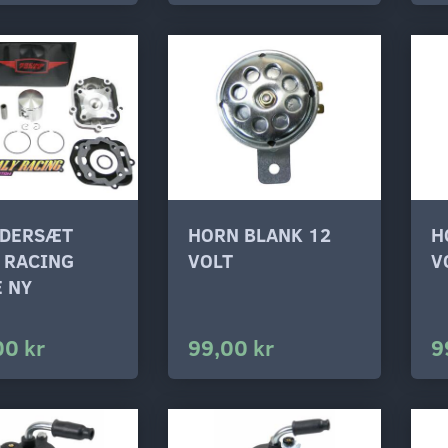
NDERSÆT
HORN BLANK 12
H
 RACING
VOLT
V
 NY
00 kr
99,00 kr
9