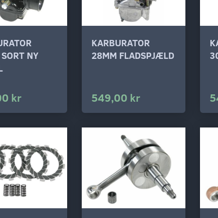
URATOR
KARBURATOR
K
 SORT NY
28MM FLADSPJÆLD
3
L
00 kr
549,00 kr
5