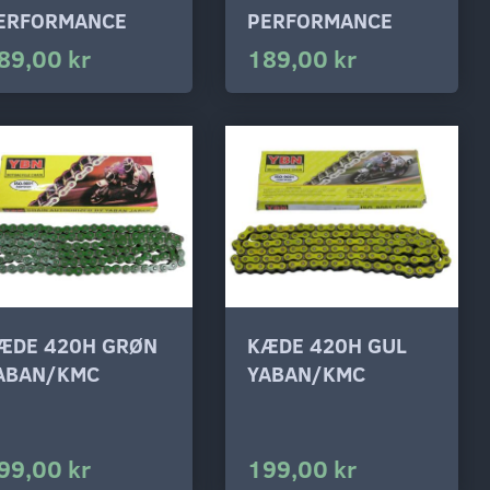
ERFORMANCE
PERFORMANCE
89,00 kr
189,00 kr
ÆDE 420H GRØN
KÆDE 420H GUL
ABAN/KMC
YABAN/KMC
99,00 kr
199,00 kr