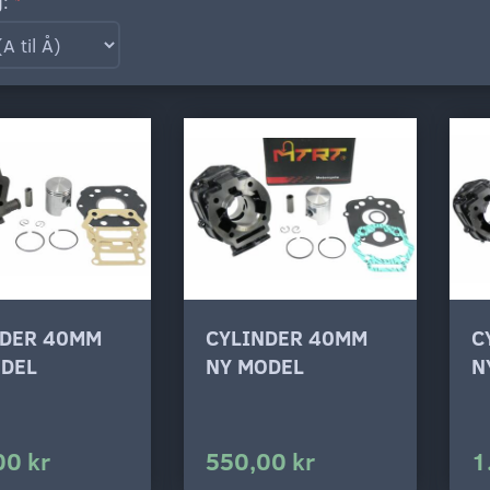
g:
NDER 40MM
CYLINDER 40MM
C
ODEL
NY MODEL
N
00 kr
550,00 kr
1