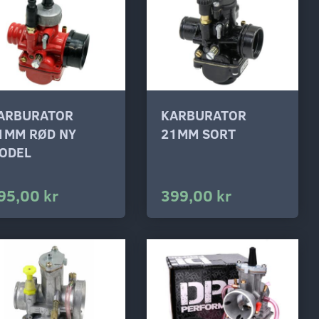
ARBURATOR
KARBURATOR
1MM RØD NY
21MM SORT
ODEL
95,00 kr
399,00 kr