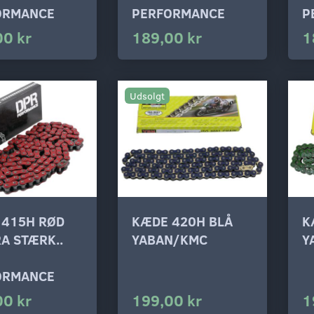
ORMANCE
PERFORMANCE
P
00 kr
189,00 kr
1
Udsolgt
 415H RØD
KÆDE 420H BLÅ
K
A STÆRK..
YABAN/KMC
Y
ORMANCE
00 kr
199,00 kr
1