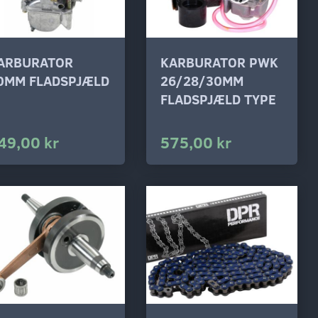
ARBURATOR
KARBURATOR PWK
0MM FLADSPJÆLD
26/28/30MM
FLADSPJÆLD TYPE
49,00 kr
575,00 kr