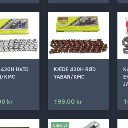
 420H HVID
KÆDE 420H RØD
K
N/KMC
YABAN/KMC
E
J
00 kr
199,00 kr
1
Udsolgt