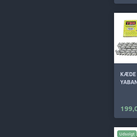
KÆDE
YABA
199,
Udsolgt