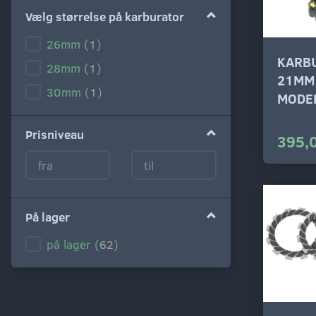
Vælg størrelse på karburator
26mm
(
1
)
KARB
28mm
(
1
)
21MM
30mm
(
1
)
MODE
Prisniveau
395,
På lager
på lager
(
62
)