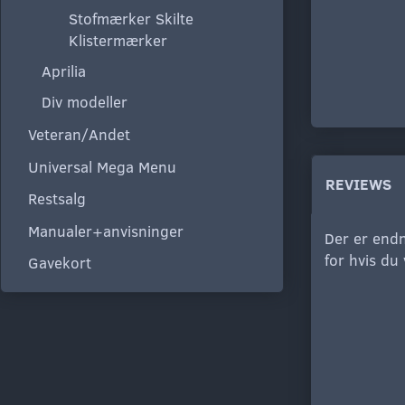
Stofmærker Skilte
Klistermærker
Aprilia
Div modeller
Veteran/Andet
Universal Mega Menu
REVIEWS
Restsalg
Manualer+anvisninger
Der er endn
for hvis du
Gavekort