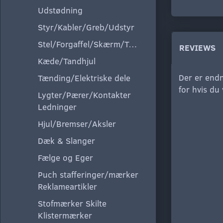
Udstødning
Styr/Kabler/Greb/Udstyr
Stel/Forgaffel/Skærm/Tank/Sæde
REVIEWS
Kæde/Tandhjul
Der er endn
Tænding/Elektriske dele
for hvis du
Lygter/Pærer/Kontakter
Ledninger
Hjul/Bremser/Aksler
Dæk & Slanger
Fælge og Eger
Puch stafferinger/mærker
Reklameartikler
Stofmærker Skilte
Klistermærker