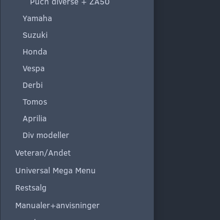
Puch diverse + ZA50
Yamaha
Suzuki
Honda
Vespa
Derbi
Tomos
Aprilia
Div modeller
Veteran/Andet
Universal Mega Menu
Restsalg
Manualer+anvisninger