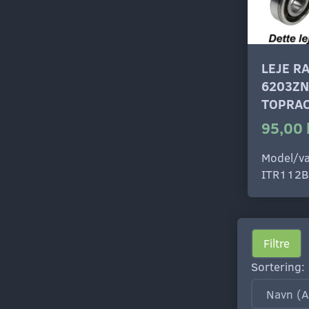
LEJE R
6203ZN
TOPRAC
95,00 
Model/va
ITR112B
Filtre
Sortering: