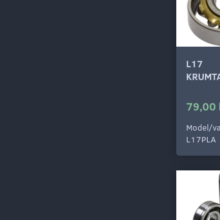
L17
KRUMTA
79,00 
Model/va
L17PLA