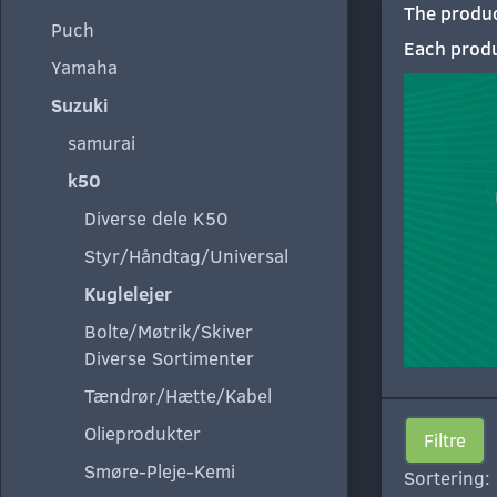
The product
Puch
Each produ
Yamaha
Suzuki
samurai
k50
Diverse dele K50
Styr/Håndtag/Universal
Kuglelejer
Bolte/Møtrik/Skiver
Diverse Sortimenter
Tændrør/Hætte/Kabel
Olieprodukter
Filtre
Smøre-Pleje-Kemi
Sortering: