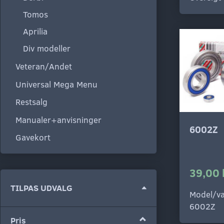
Tomos
Aprilia
Div modeller
Veteran/Andet
Universal Mega Menu
Restsalg
Manualer+anvisninger
6002Z
Gavekort
39,00 
Skifte
TILPAS UDVALG
Model/va
filter
6002Z
Pris