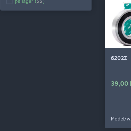
på lager
(
33
)
6202Z
39,00 
Model/va