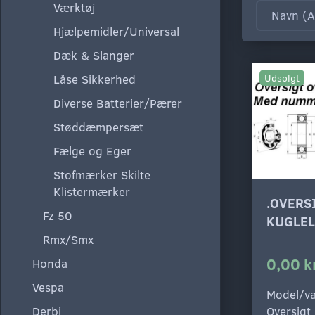
Værktøj
Hjælpemidler/Universal
Dæk & Slanger
Udsolgt
Låse Sikkerhed
Diverse Batterier/Pærer
Støddæmpersæt
Fælge og Eger
Stofmærker Skilte
Klistermærker
.OVERS
Fz 50
KUGLEL
Rmx/Smx
0,00 k
Honda
Vespa
Model/va
Derbi
Oversigt 