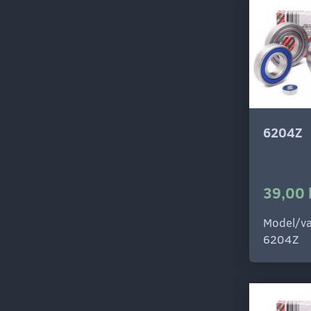
6204Z
39,00 
Model/va
6204Z