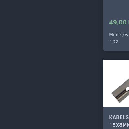
49,00 
Model/va
102
KABELS
15X8M