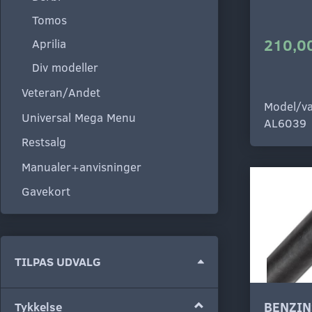
Tomos
210,00
Aprilia
Div modeller
Veteran/Andet
Model/va
Universal Mega Menu
AL6039
Restsalg
Manualer+anvisninger
Gavekort
Skifte
TILPAS UDVALG
filter
BENZIN
Tykkelse