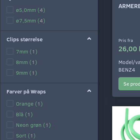
ARMER
ø5,0mm
(
4
)
ø7,5mm
(
4
)
Clips størrelse
Pris fra
26,00 
7mm
(
1
)
Model/va
8mm
(
1
)
BENZ4
9mm
(
1
)
Se pro
Farver på Wraps
Orange
(
1
)
Blå
(
1
)
Neon grøn
(
1
)
Sort
(
1
)