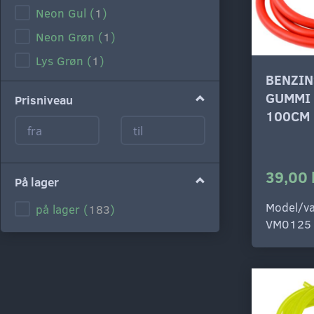
Neon Gul
(
1
)
Neon Grøn
(
1
)
Lys Grøn
(
1
)
BENZIN
Mørk Grøn
(
1
)
GUMMI
Prisniveau
Lys Blå
(
1
)
100CM
Blå
(
1
)
Lilla
(
1
)
39,00 
Lyserød
(
1
)
På lager
Hvid
(
1
)
Model/va
på lager
(
183
)
VM0125
Sølv
(
1
)
Grå
(
1
)
Sort
(
1
)