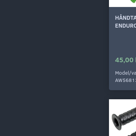
HÅNDT
ENDUR
45,00 
Model/va
AW5681