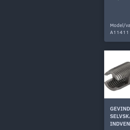
Model/va
A11411
GEVIN
SELVS
INDVEN