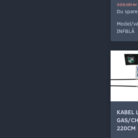
329,00 kr
Du spare
Model/va
INFBLÅ
KABEL 
GAS/C
220CM