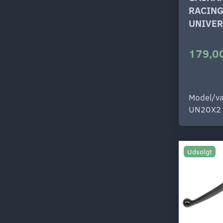
RACIN
UNIVER
179,00
Model/va
UN20X2
Udsolgt