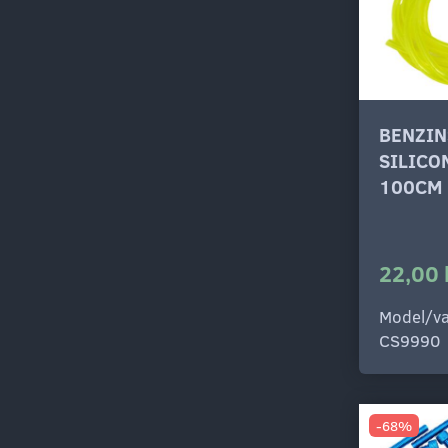
BENZIN
SILICO
100CM 
22,00 
Model/va
CS9990
-68%