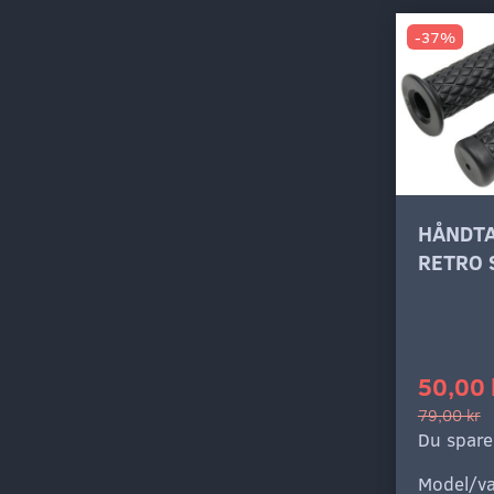
-37%
HÅNDT
RETRO 
50,00 
79,00 kr
Du spare
Model/va