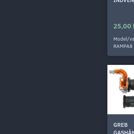
25,00 
Model/va
RAMPA8
GREB
GASHÅ