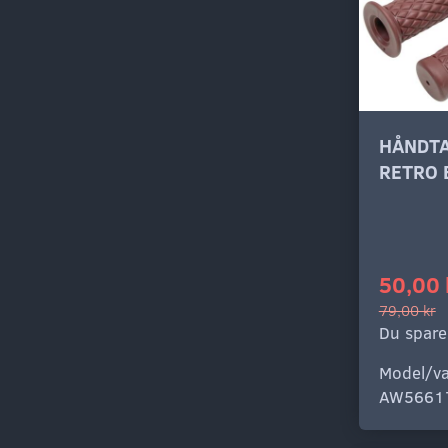
HÅNDT
RETRO 
50,00 
79,00 kr
Du spare
Model/va
AW5661