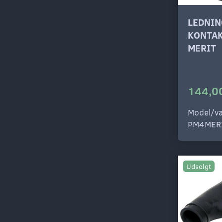
LEDNIN
KONTAK
MERIT
144,00
Model/va
PM4MER
Udsolgt