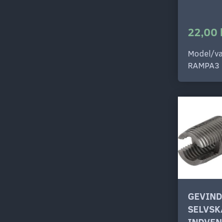
22,00 
Model/va
RAMPA3
GEVIN
SELVS
INDVEN