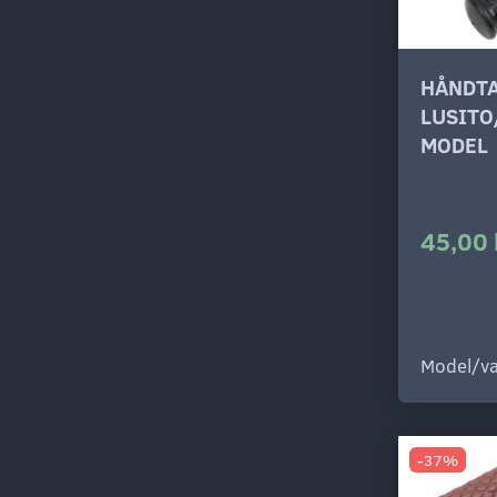
HÅNDT
LUSIT
MODEL
45,00 
Model/va
-37%