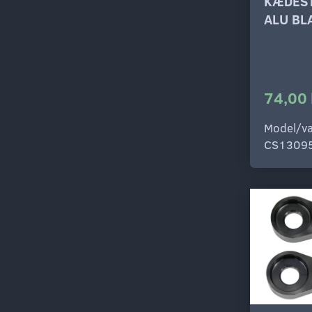
KÆDES
ALU BL
74,00 
Model/va
CS1309