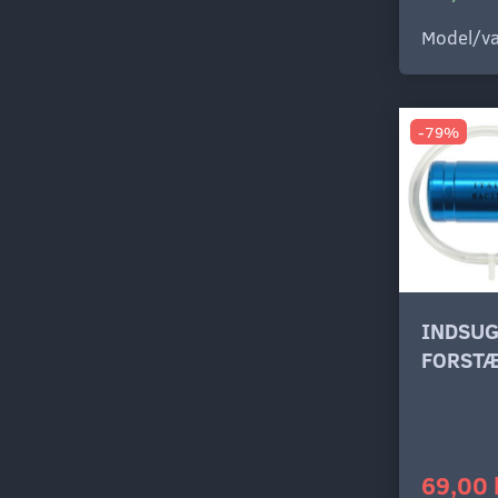
Model/va
-79%
INDSU
FORSTÆ
69,00 