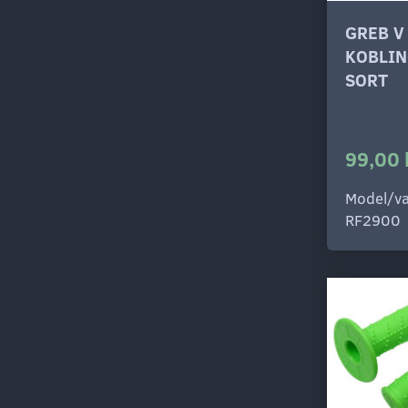
GREB V
KOBLI
SORT
99,00 
Model/va
RF2900