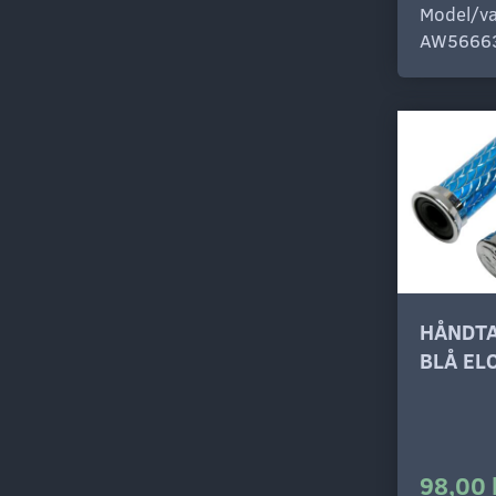
Model/va
AW5666
HÅNDTA
BLÅ EL
98,00 