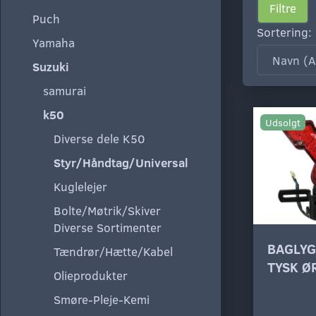
Filtre
Puch
Sortering:
Yamaha
Suzuki
samurai
k50
Udsolgt
Diverse dele K50
Styr/Håndtag/Universal
Kuglelejer
Bolte/Møtrik/Skiver
Diverse Sortimenter
BAGLYG
Tændrør/Hætte/Kabel
TYSK Ø
Olieprodukter
Smøre-Pleje-Kemi