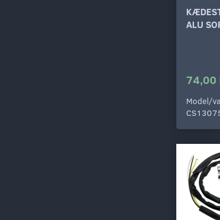
KÆDES
ALU SO
74,00 
Model/va
CS1307