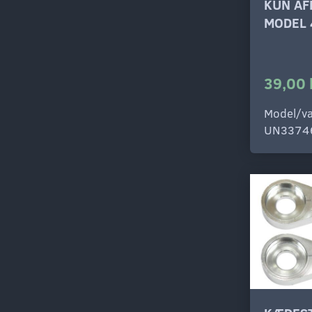
KUN AF
MODEL 
39,00 
Model/va
UN3374