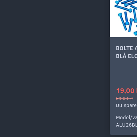
BOLTE 
BLÅ EL
19,00 
59,00 kr
Du spare
Model/va
ALU26B