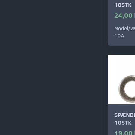
10STK
24,00 
Model/va
10A
SPÆNDE
10STK
19,00 