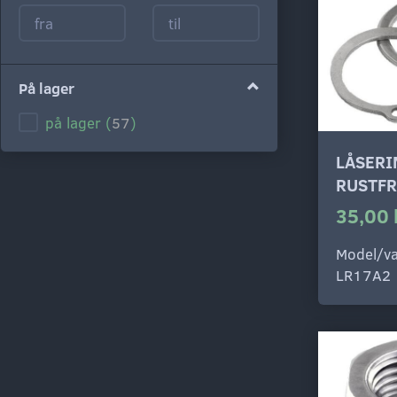
På lager
på lager
(
57
)
LÅSERI
RUSTFR
35,00 
Model/va
LR17A2