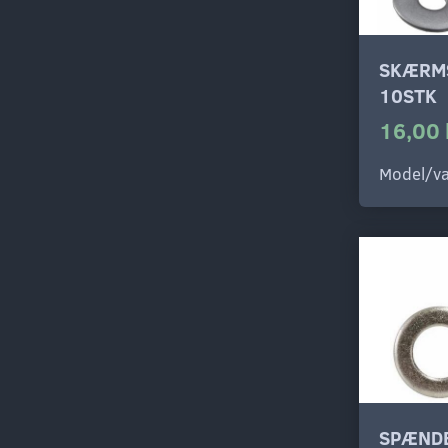
SKÆRMS
10STK
16,00 
Model/va
SPÆNDE