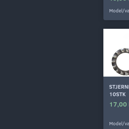
Model/va
STJERN
10STK
17,00 
Model/va