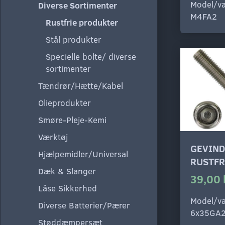
Model/va
Diverse Sortimenter
M4FA2
Rustfrie produkter
Stål produkter
Specielle bolte/ diverse
sortimenter
Tændrør/Hætte/Kabel
Olieprodukter
Smøre-Pleje-Kemi
Værktøj
GEVIND
Hjælpemidler/Universal
RUSTFR
Dæk & Slanger
39,00 
Låse Sikkerhed
Model/va
Diverse Batterier/Pærer
6x35GA
Støddæmpersæt