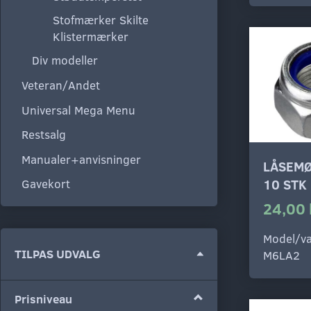
Stofmærker Skilte
Klistermærker
Div modeller
Veteran/Andet
Universal Mega Menu
Restsalg
Manualer+anvisninger
LÅSEMØ
10 STK
Gavekort
24,00 
Model/va
Skifte
TILPAS UDVALG
M6LA2
filter
Prisniveau