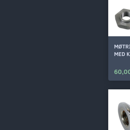
MØTR
MED K
60,00