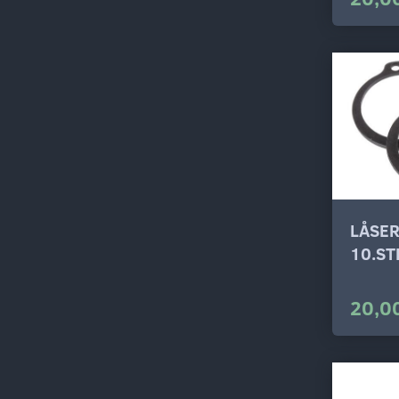
LÅSE
10.ST
20,00