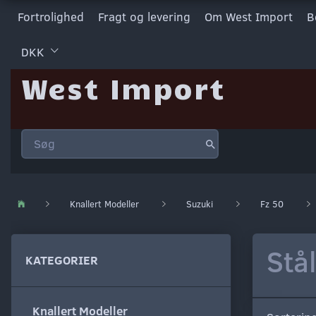
Fortrolighed
Fragt og levering
Om West Import
B
DKK
West Import
Knallert Modeller
Suzuki
Fz 50
Stå
KATEGORIER
Knallert Modeller