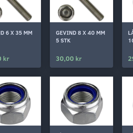
D 6 X 35 MM
GEVIND 8 X 40 MM
L
5 STK
1
 kr
30,00 kr
2