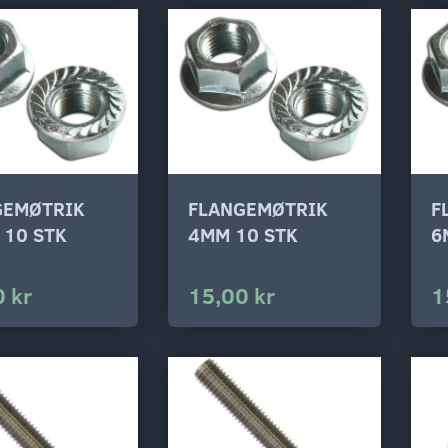
GEMØTRIK
FLANGEMØTRIK
F
 10 STK
4MM 10 STK
6
 kr
15,00 kr
1