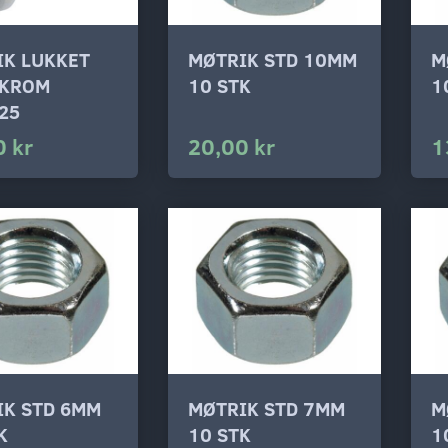
IK LUKKET
MØTRIK STD 10MM
M
 KROM
10 STK
1
25
0 kr
20,00 kr
1
IK STD 6MM
MØTRIK STD 7MM
M
K
10 STK
1