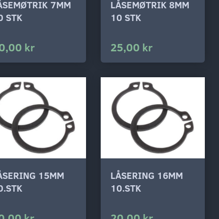
ÅSEMØTRIK 7MM
LÅSEMØTRIK 8MM
0 STK
10 STK
0,00 kr
25,00 kr
ÅSERING 15MM
LÅSERING 16MM
0.STK
10.STK
0,00 kr
20,00 kr