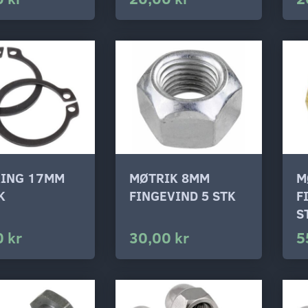
RING 17MM
MØTRIK 8MM
M
K
FINGEVIND 5 STK
F
S
 kr
30,00 kr
5