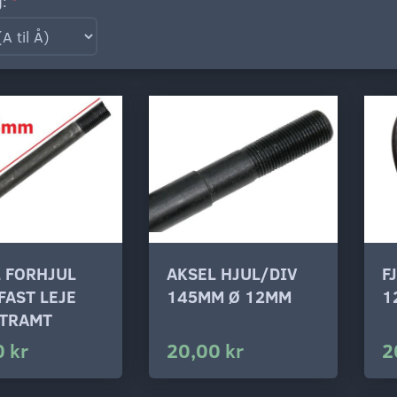
g:
 FORHJUL
AKSEL HJUL/DIV
F
FAST LEJE
145MM Ø 12MM
1
STRAMT
 kr
20,00 kr
2