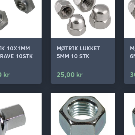
IK 10X1MM
MØTRIK LUKKET
M
RAVE 10STK
5MM 10 STK
6
 kr
25,00 kr
3