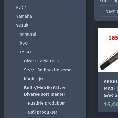
Sorterin
Puch
Yamaha
Suzuki
samurai
k50
Fz 50
Diverse dele Fz50
Styr/Håndtag/Universal
Kuglelejer
AKSEL
Bolte/Møtrik/Skiver
MAXI 
Diverse Sortimenter
GÅR 
Rustfrie produkter
15,00
Stål produkter