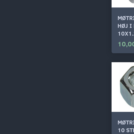
MØTR
HØJ I
10X1.
10,0
MØTR
10 ST