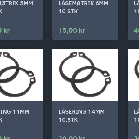
MØTRIK 5MM
LÅSEMØTRIK 6MM
L
K
10 STK
1
 kr
15,00 kr
4
RING 11MM
LÅSERING 14MM
L
K
10.STK
1
 kr
20,00 kr
2