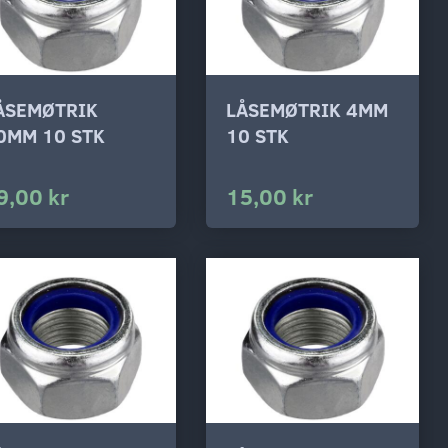
ÅSEMØTRIK
LÅSEMØTRIK 4MM
0MM 10 STK
10 STK
9,00 kr
15,00 kr