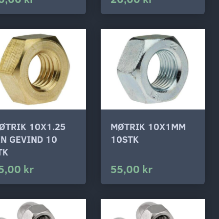
ØTRIK 10X1.25
MØTRIK 10X1MM
IN GEVIND 10
10STK
TK
5,00 kr
55,00 kr