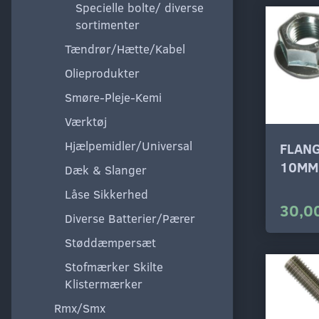
Specielle bolte/ diverse
sortimenter
Tændrør/Hætte/Kabel
Olieprodukter
Smøre-Pleje-Kemi
Værktøj
Hjælpemidler/Universal
FLAN
10MM
Dæk & Slanger
Låse Sikkerhed
30,00
Diverse Batterier/Pærer
Støddæmpersæt
Stofmærker Skilte
Klistermærker
Rmx/Smx