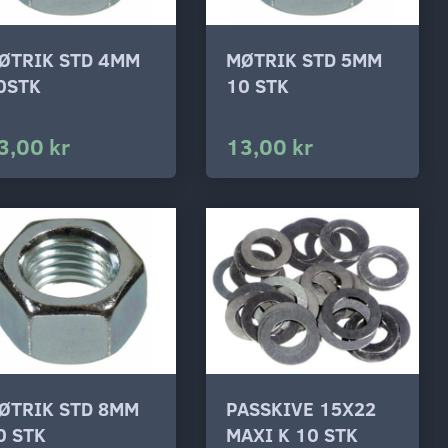
ØTRIK STD 4MM
MØTRIK STD 5MM
0STK
10 STK
3,00 kr
13,00 kr
ØTRIK STD 8MM
PASSKIVE 15X22
0 STK
MAXI K 10 STK