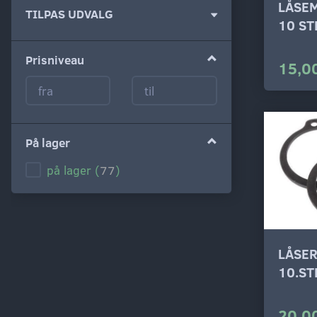
LÅSE
Skifte
TILPAS UDVALG
10 ST
filter
Prisniveau
15,00
På lager
på lager
(
77
)
LÅSE
10.ST
20,00