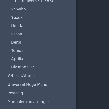
Puch diverse + ZA50
Yamaha
Suzuki
Honda
Vespa
Derbi
Tomos
Aprilia
Div modeller
Veteran/Andet
Universal Mega Menu
Restsalg
Manualer+anvisninger