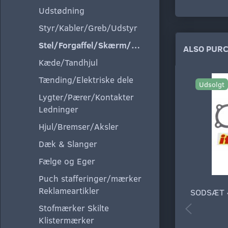
Udstødning
Styr/Kabler/Greb/Udstyr
Stel/Forgaffel/Skærm/Tank/Sæde
ALSO PUR
Kæde/Tandhjul
Tænding/Elektriske dele
Udsolgt
Lygter/Pærer/Kontakter
Ledninger
Hjul/Bremser/Aksler
Dæk & Slanger
Fælge og Eger
Puch stafferinger/mærker
Reklameartikler
SODSÆT 
Stofmærker Skilte
Klistermærker