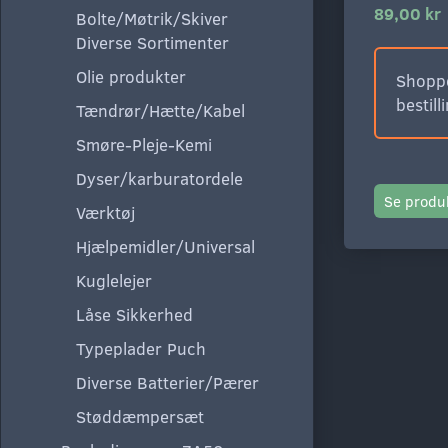
89,00 kr
Bolte/Møtrik/Skiver
Diverse Sortimenter
Olie produkter
Shoppe
bestill
Tændrør/Hætte/Kabel
Smøre-Pleje-Kemi
Dyser/karburatordele
Se produ
Værktøj
Hjælpemidler/Universal
Kuglelejer
Låse Sikkerhed
Typeplader Puch
Diverse Batterier/Pærer
Støddæmpersæt