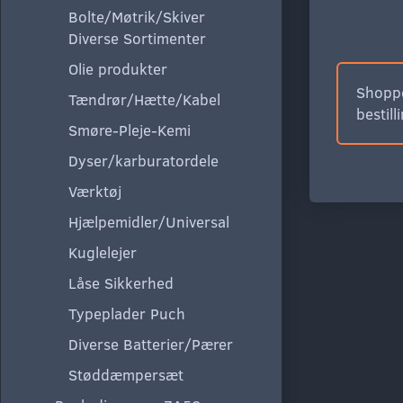
Bolte/Møtrik/Skiver
Diverse Sortimenter
Olie produkter
Shoppe
Tændrør/Hætte/Kabel
bestill
Smøre-Pleje-Kemi
Dyser/karburatordele
Værktøj
Hjælpemidler/Universal
Kuglelejer
Låse Sikkerhed
Typeplader Puch
Diverse Batterier/Pærer
Støddæmpersæt