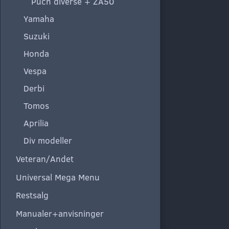
Puch diverse + ZA50
Yamaha
Suzuki
Honda
Vespa
Derbi
Tomos
Aprilia
Div modeller
Veteran/Andet
Universal Mega Menu
Restsalg
Manualer+anvisninger