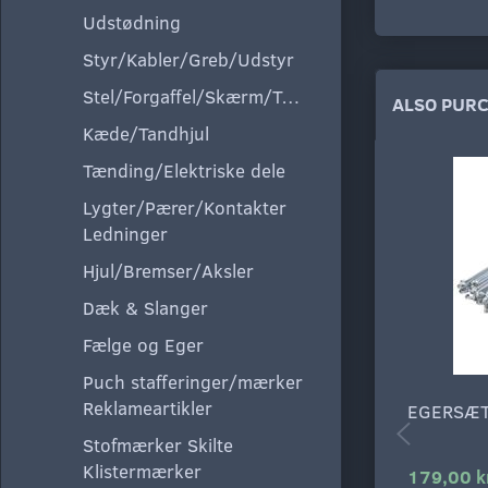
Udstødning
Styr/Kabler/Greb/Udstyr
Stel/Forgaffel/Skærm/Tank/Sæde
ALSO PUR
Kæde/Tandhjul
Tænding/Elektriske dele
Lygter/Pærer/Kontakter
Ledninger
Hjul/Bremser/Aksler
Dæk & Slanger
Fælge og Eger
Puch stafferinger/mærker
Reklameartikler
EGERSÆT
Stofmærker Skilte
Klistermærker
179,00 k