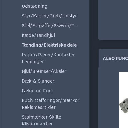
Udstødning
Styr/Kabler/Greb/Udstyr
Stel/Forgaffel/Skærm/Tank/Sæde
Kæde/Tandhjul
Tænding/Elektriske dele
Lygter/Pærer/Kontakter
ALSO PUR
Ledninger
Hjul/Bremser/Aksler
Dæk & Slanger
Fælge og Eger
Puch stafferinger/mærker
Reklameartikler
Stofmærker Skilte
Klistermærker