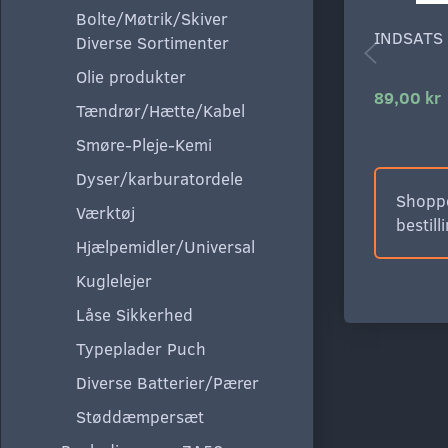
Bolte/Møtrik/Skiver
INDSATS
Diverse Sortimenter
Olie produkter
89,00 kr
Tændrør/Hætte/Kabel
Smøre-Pleje-Kemi
Dyser/karburatordele
Shoppe
Værktøj
bestill
Hjælpemidler/Universal
Kuglelejer
Låse Sikkerhed
Typeplader Puch
Diverse Batterier/Pærer
Støddæmpersæt