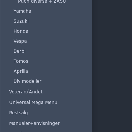
Puch diverse + ZA50
Yamaha
Suzuki
Honda
Vespa
Derbi
Tomos
Aprilia
Div modeller
Veteran/Andet
Universal Mega Menu
Restsalg
Manualer+anvisninger