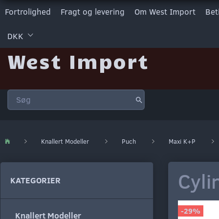
Fortrolighed
Fragt og levering
Om West Import
Bet
DKK
West Import
Knallert Modeller
Puch
Maxi K+P
Cyli
KATEGORIER
-29%
Knallert Modeller