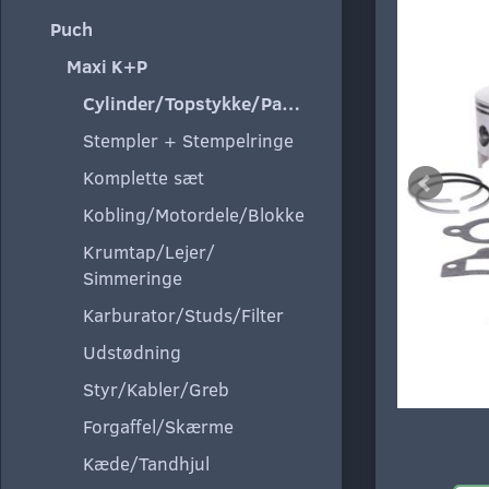
Puch
Maxi K+P
Cylinder/Topstykke/Pakning
Stempler + Stempelringe
Komplette sæt
Kobling/Motordele/Blokke
Krumtap/Lejer/
Simmeringe
Karburator/Studs/Filter
Udstødning
Styr/Kabler/Greb
Forgaffel/Skærme
Kæde/Tandhjul