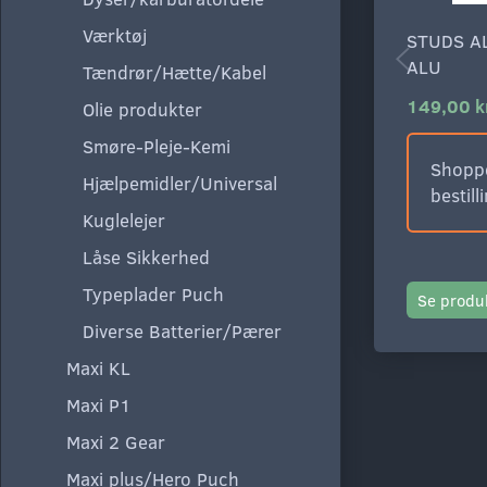
Værktøj
STUDS A
ALU
Tændrør/Hætte/Kabel
149,00 k
Olie produkter
Smøre-Pleje-Kemi
Shoppe
Hjælpemidler/Universal
bestill
Kuglelejer
Låse Sikkerhed
Typeplader Puch
Se produ
Diverse Batterier/Pærer
Maxi KL
Maxi P1
Maxi 2 Gear
Maxi plus/Hero Puch