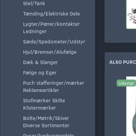
Stel/Tank
Tænding/Elektriske Dele
Lygter/Pærer/Kontakter
Ledninger
Sæde/Spedometer/Udstyr
Hjul/Bremser/Alufælge
ALSO PUR
Dæk & Slanger
Fælge og Eger
Puch stafferinger/mærker
Udsolgt
Reklameartikler
Stofmærker Skilte
Klistermærker
Bolte/Møtrik/Skiver
Diverse Sortimenter
Dyser/karburatordele