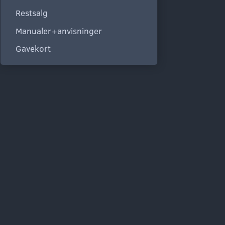
Restsalg
Manualer+anvisninger
Gavekort