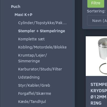
Filtre
Puch
Sortering:
Maxi K+P
Cylinder/Topstykke/Pakning
Stempler + Stempelringe
Komplette sæt
Kobling/Motordele/Blokke
Krumtap/Lejer/
Simmeringe
Karburator/Studs/Filter
Udstødning
STEMPE
Styr/Kabler/Greb
KRYDSP
Forgaffel/Skærme
Ø12MM 
Kæde/Tandhjul
RING