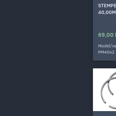
STEMP
40,00M
69,00 
Model/va
PM40x2