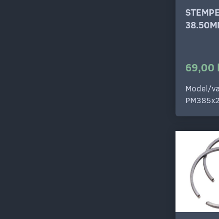
STEMP
38.50M
69,00 
Model/va
PM385x