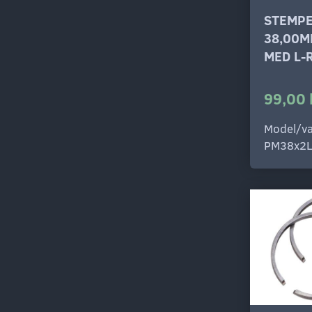
STEMP
38,00M
MED L-
99,00 
Model/va
PM38x2