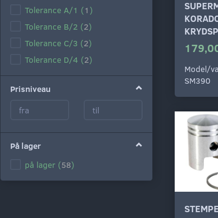
SUPER
Tolerance A/1
(
1
)
KORAD
Tolerance B/2
(
2
)
KRYDSP
Tolerance C/3
(
2
)
179,00
Tolerance D/4
(
2
)
Model/va
SM390
Prisniveau
På lager
på lager
(
58
)
STEMPE