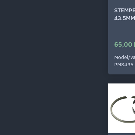
STEMP
43,5MM
65,00 
Model/va
PMS435