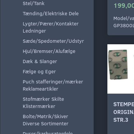
Stel/Tank
199,00
Tænding/Elektriske Dele
Model/va
Lygter/Pærer/Kontakter
GP3800
Ledninger
Sæde/Spedometer/Udstyr
Hjul/Bremser/Alufælge
Dæk & Slanger
Fælge og Eger
Puch stafferinger/mærker
Reklameartikler
Stofmærker Skilte
STEMPE
Klistermærker
ORIGIN
Bolte/Møtrik/Skiver
STR.3
Diverse Sortimenter
Dyser/karburatordele