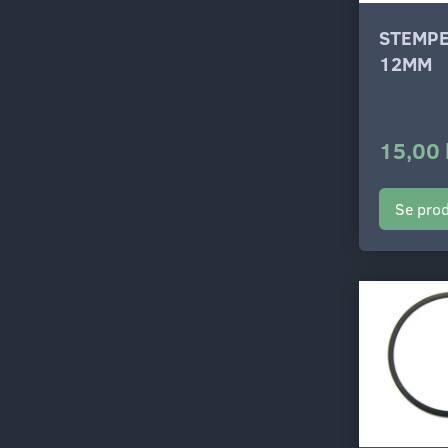
STEMPE
12MM
15,00 
Se pro