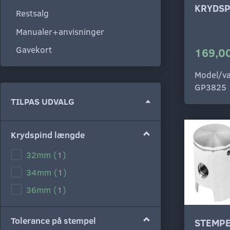
KRYDSP
Restsalg
Manualer+anvisninger
Gavekort
169,00
Model/va
GP3825
Skifte
TILPAS UDVALG
filter
Krydspind længde
32mm
(
1
)
34mm
(
1
)
36mm
(
1
)
Tolerance på stempel
STEMPE