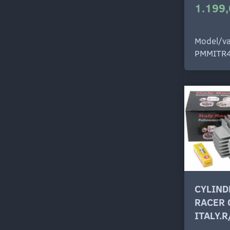
1.199,
Model/va
PMMITR
CYLIND
RACER 
ITALY.