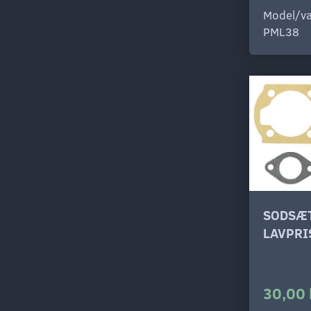
Model/va
PML38
SODSÆ
LAVPRI
30,00 