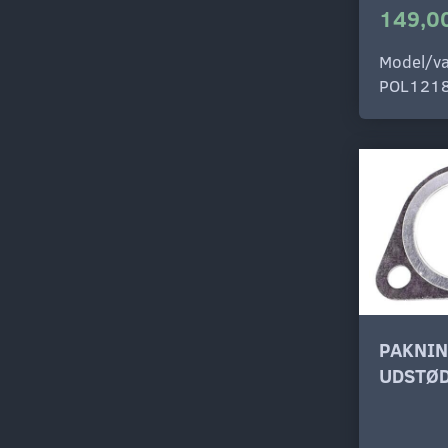
149,00
Model/va
POL121
PAKNI
UDSTØD