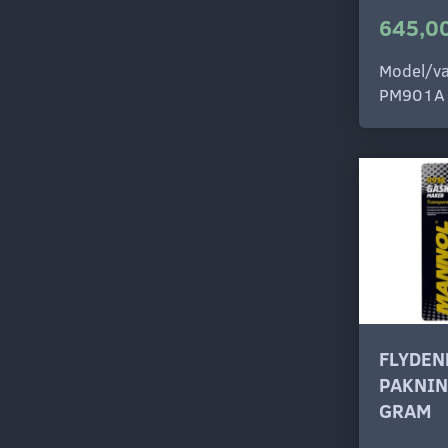
645,00
Model/va
PM901A
FLYDEN
PAKNIN
GRAM