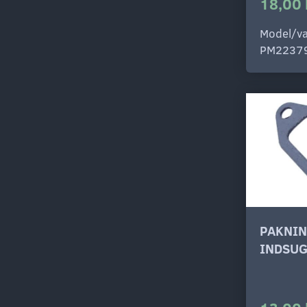
18,00 
Model/va
PM2237
PAKNIN
INDSUG