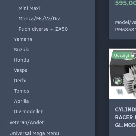
595,00
Mini Maxi
Monza/Ms/Vz/Div
Model/va
Puch diverse + ZA50
PM5858
Yamaha
Suzuki
Udsolgt
Honda
Vespa
Derbi
Tomos
Aprilia
CYLIND
Div modeller
RACER 
Veteran/Andet
GL.MOD
Universal Mega Menu