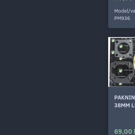
Model/va
PM936
PAKNIN
38MM L
69,00 