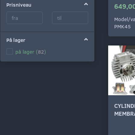
Prisniveau
649,00
Model/va
PMK45
På lager
på lager
(
82
)
CYLIND
MEMBRA