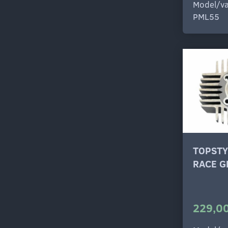
Model/va
PML55
TOPST
RACE G
229,00