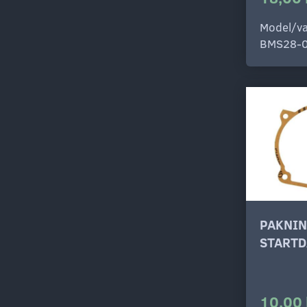
Model/va
BMS28-
PAKNIN
STARTD
10,00 