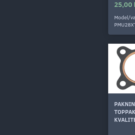
25,00 
Model/va
PMU28X
PAKNI
TOPPAK
KVALIT