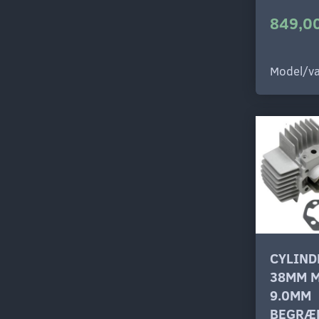
849,00
Model/va
CYLIND
38MM M
9.0MM
BEGRÆ