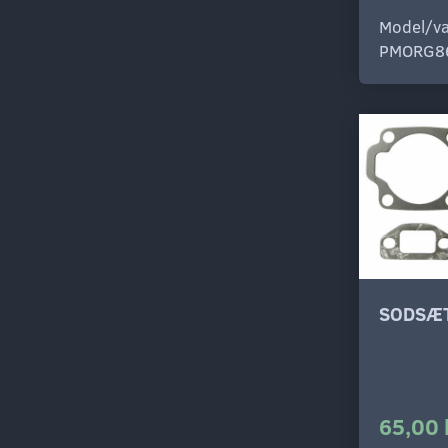
Model/va
PMORG8
SODSÆT
65,00 