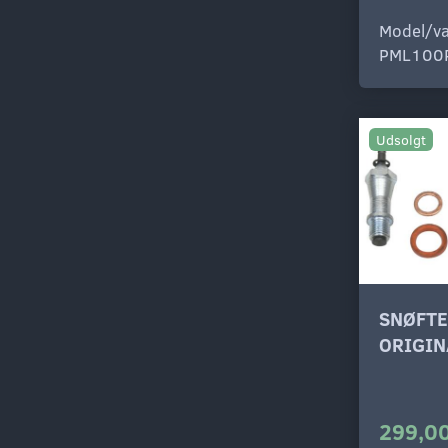
Model/va
PML100
Udsolgt
SNØFTE
ORIGIN
299,00