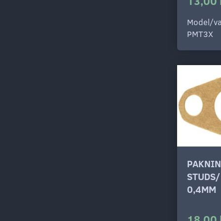
13,00 
Model/va
PMT3X
PAKNIN
STUDS
0,4MM
18,00 