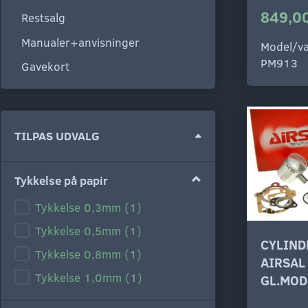
849,00
Restsalg
Manualer+anvisninger
Model/va
PM913
Gavekort
Skifte
TILPAS UDVALG
filter
Tykkelse på papir
Tykkelse 0,3mm
(
1
)
Tykkelse 0,5mm
(
1
)
CYLIND
Tykkelse 0,8mm
(
1
)
AIRSAL
Tykkelse 1,0mm
(
1
)
GL.MOD