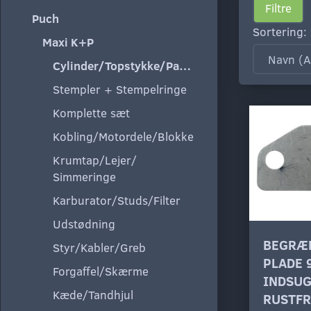
Filtre
Puch
Sortering:
Maxi K+P
Cylinder/Topstykke/Pakning
Stempler + Stempelringe
Komplette sæt
Kobling/Motordele/Blokke
Krumtap/Lejer/
Simmeringe
Karburator/Studs/Filter
Udstødning
BEGRÆ
Styr/Kabler/Greb
PLADE 
Forgaffel/Skærme
INDSU
Kæde/Tandhjul
RUSTFR