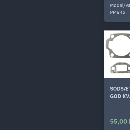
Model/va
PM942
SODSÆT
GOD KV
55,00 