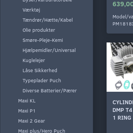
639,00
Værktøj
Model/va
Tændrør/Hætte/Kabel
PM1818
Olie produkter
Smøre-Pleje-Kemi
Hjælpemidler/Universal
Kuglelejer
Låse Sikkerhed
Typeplader Puch
Diverse Batterier/Pærer
Maxi KL
CYLIND
DMP T4 
Maxi P1
1 RING
Maxi 2 Gear
Maxi plus/Hero Puch