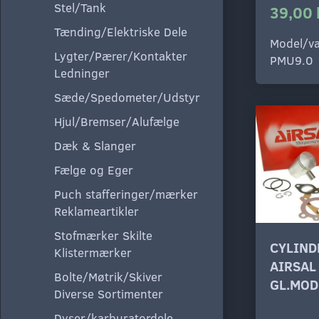
Stel/Tank
39,00 
Tænding/Elektriske Dele
Model/va
Lygter/Pærer/Kontakter
PMU9.0
Ledninger
Sæde/Spedometer/Udstyr
Hjul/Bremser/Alufælge
Dæk & Slanger
Fælge og Eger
Puch stafferinger/mærker
Reklameartikler
Stofmærker Skilte
CYLIND
Klistermærker
AIRSAL
Bolte/Møtrik/Skiver
GL.MOD
Diverse Sortimenter
Dyser/karburatordele