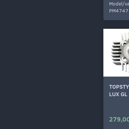
Model/va
PM4747
TOPSTY
LUX GL
279,00