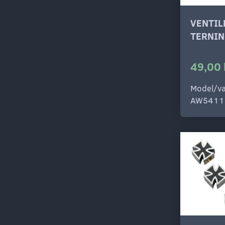
VENTI
TERNIN
49,00 
Model/va
AW5411