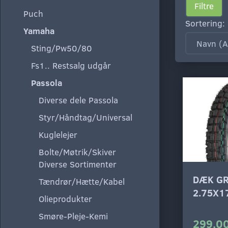
Filtre
Puch
Sortering:
Yamaha
Sting/Pw50/80
Fs1.. Restsalg udgår
Passola
Diverse dele Passola
Styr/Håndtag/Universal
Kuglelejer
Bolte/Møtrik/Skiver
Diverse Sortimenter
DÆK G
Tændrør/Hætte/Kabel
2.75X17
Olieprodukter
Smøre-Pleje-Kemi
299,00