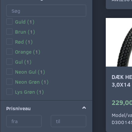
Guld
(
1
)
Brun
(
1
)
Rød
(
1
)
Orange
(
1
)
Gul
(
1
)
Neon Gul
(
1
)
DÆK HE
Neon Grøn
(
1
)
3,0X14
Lys Grøn
(
1
)
229,00
Mørk Grøn
(
1
)
Prisniveau
Lys Blå
(
1
)
Model/va
Blå
(
1
)
D30014
Lilla
(
1
)