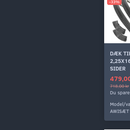
-33%
DÆK T
2,25X1
SIDER
479,00
718,00 kr
Du spare
Model/va
AWISÆT