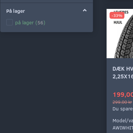
Lyserød
(
1
)
På lager
-33%
Hvid
(
1
)
på lager
(
56
)
Sølv
(
1
)
Grå
(
1
)
Sort
(
1
)
DÆK HV
2,25X1
199,00
299,00 kr
Du spare
Model/va
AWIWHI