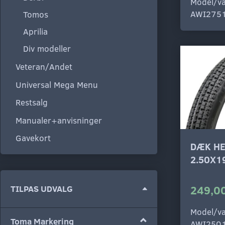
Model/va
AWI275
Tomos
Aprilia
Div modeller
Veteran/Andet
Universal Mega Menu
Restsalg
Manualer+anvisninger
Gavekort
DÆK HE
2.50X1
249,00
Skifte
TILPAS UDVALG
filter
Model/va
Toma Markering
AWI250