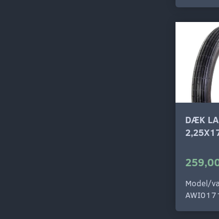
DÆK LA
2,25X1
259,00
Model/va
AWI017