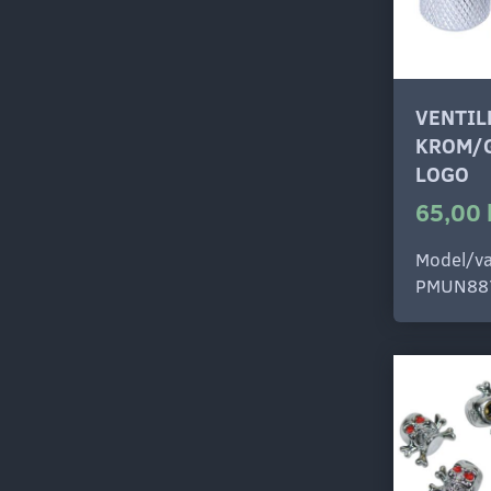
VENTI
KROM/
LOGO
65,00 
Model/va
PMUN88