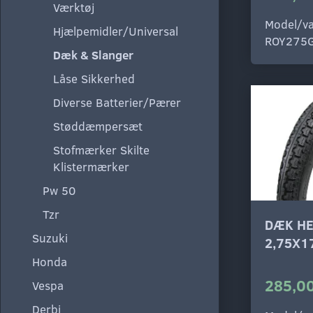
Værktøj
Model/va
Hjælpemidler/Universal
ROY275
Dæk & Slanger
Låse Sikkerhed
Diverse Batterier/Pærer
Støddæmpersæt
Stofmærker Skilte
Klistermærker
Pw 50
Tzr
DÆK HE
Suzuki
2,75X1
Honda
285,00
Vespa
Derbi