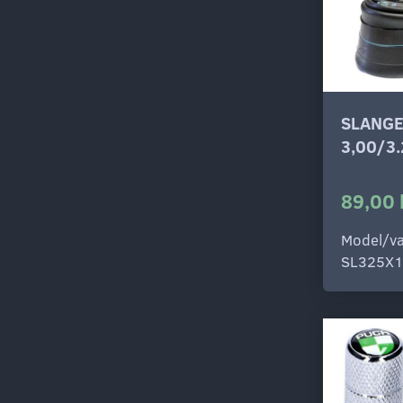
SLANGE
3,00/3
89,00 
Model/va
SL325X