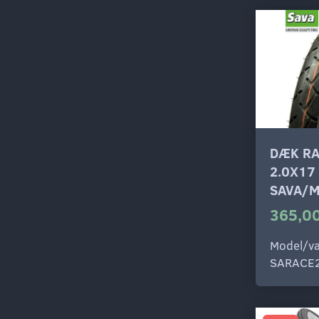
DÆK R
2.0X17
SAVA/M
365,00
Model/va
SARACE