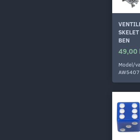
VENTI
SKELET
BEN
49,00 
Model/va
AW5407