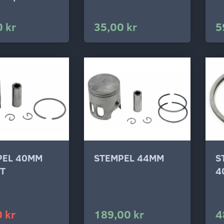
 kr
35,00 kr
5
PEL 40MM
STEMPEL 44MM
S
IT
4
 kr
189,00 kr
4