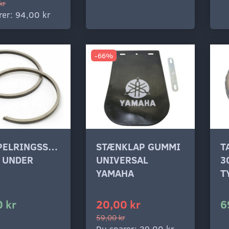
kr
rer:
94,00 kr
-66%
PELRINGSSÆT
STÆNKLAP GUMMI
T
 UNDER
UNIVERSAL
3
YAMAHA
T
 kr
20,00 kr
6
59,00 kr
Du sparer:
39,00 kr