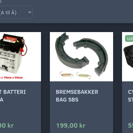
g:
Ud
T BATTERI
BREMSEBAKKER
C
2A
BAG SBS
S
00 kr
199,00 kr
5