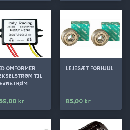
ED OMFORMER
LEJESÆT FORHJUL
EKSELSTRØM TIL
ÆVNSTRØM
59,00 kr
85,00 kr