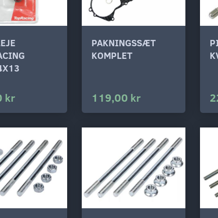
EJE
PAKNINGSSÆT
P
ACING
KOMPLET
K
4X13
 kr
119,00 kr
2