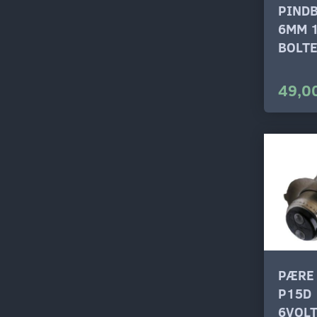
PIND
6MM 
BOLT
49,00
PÆRE
P15D
6VOL