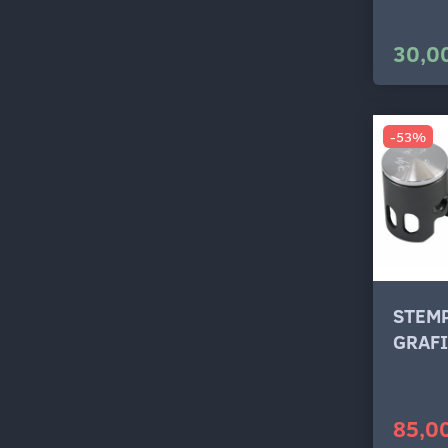
30,00
-53%
STEM
GRAF
85,00