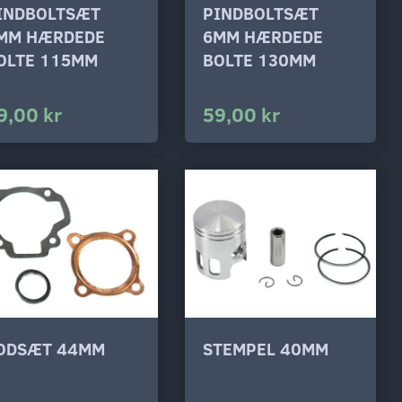
INDBOLTSÆT
PINDBOLTSÆT
MM HÆRDEDE
6MM HÆRDEDE
OLTE 115MM
BOLTE 130MM
9,00 kr
59,00 kr
ODSÆT 44MM
STEMPEL 40MM