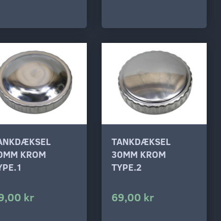
ANKDÆKSEL
TANKDÆKSEL
0MM KROM
30MM KROM
YPE.1
TYPE.2
9,00 kr
69,00 kr