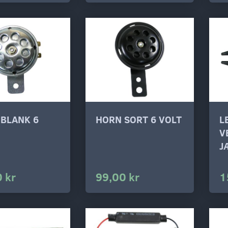
BLANK 6
HORN SORT 6 VOLT
L
V
J
 kr
99,00 kr
1