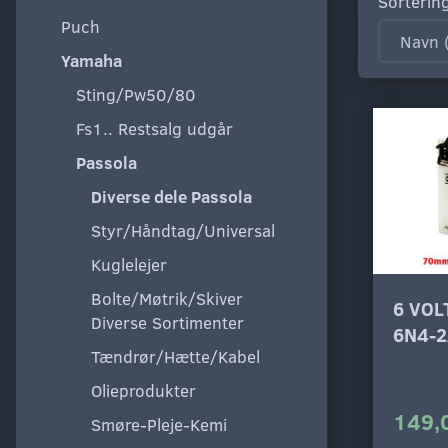
Sorterin
Puch
Yamaha
Sting/Pw50/80
Fs1.. Restsalg udgår
Passola
Diverse dele Passola
Styr/Håndtag/Universal
Kuglelejer
Bolte/Møtrik/Skiver
6 VOL
Diverse Sortimenter
6N4-
Tændrør/Hætte/Kabel
Olieprodukter
149,
Smøre-Pleje-Kemi