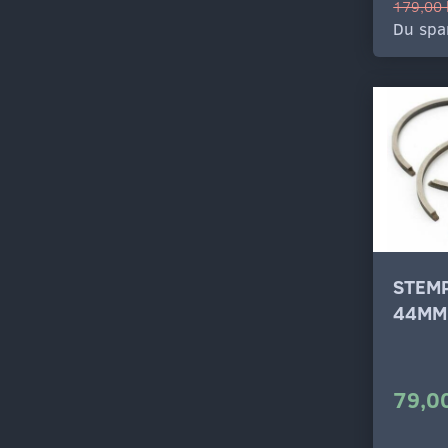
179,00 
Du spa
STEM
44MM
79,00