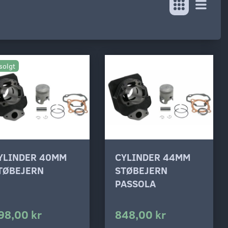
solgt
YLINDER 40MM
CYLINDER 44MM
TØBEJERN
STØBEJERN
PASSOLA
98,00 kr
848,00 kr