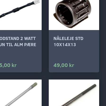
ODSTAND 2 WATT
NÅLELEJE STD
UN TIL ALM PÆRE
10X14X13
5,00 kr
49,00 kr