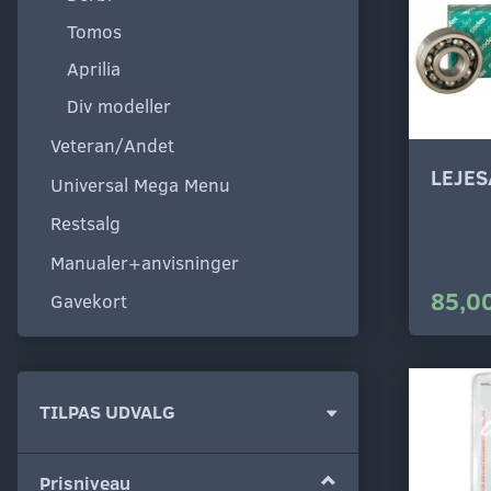
Tomos
Aprilia
Div modeller
Veteran/Andet
LEJE
Universal Mega Menu
Restsalg
Manualer+anvisninger
85,00
Gavekort
Skifte
TILPAS UDVALG
filter
Prisniveau