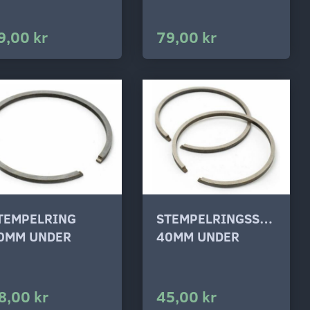
9,00 kr
79,00 kr
TEMPELRING
STEMPELRINGSSÆT
0MM UNDER
40MM UNDER
8,00 kr
45,00 kr