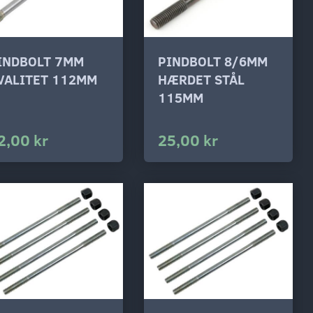
INDBOLT 7MM
PINDBOLT 8/6MM
VALITET 112MM
HÆRDET STÅL
115MM
2,00 kr
25,00 kr