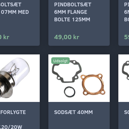
BOLTSÆT
PINDBOLTSÆT
P
107MM MED
6MM FLANGE
6
E
BOLTE 125MM
B
 kr
49,00 kr
5
Udsolgt
 FORLYGTE
SODSÆT 40MM
S
T.20/20W