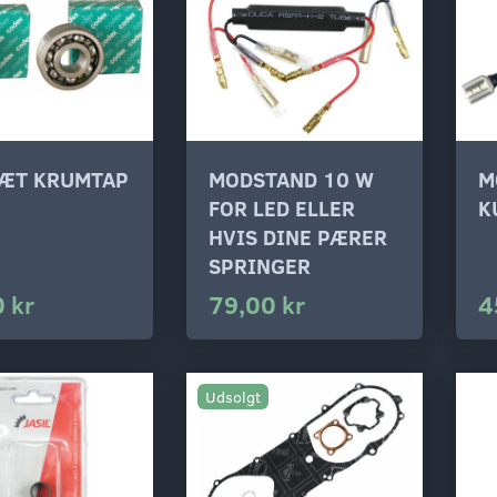
SÆT KRUMTAP
MODSTAND 10 W
M
FOR LED ELLER
K
HVIS DINE PÆRER
SPRINGER
 kr
79,00 kr
4
Udsolgt