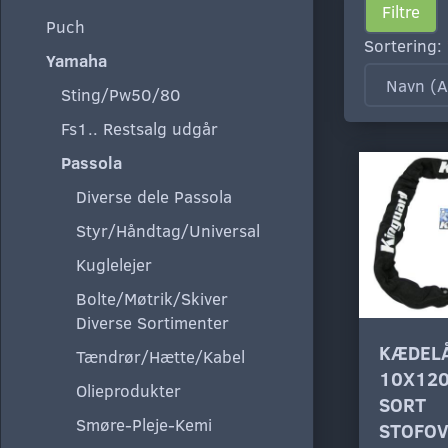
Filtre
Puch
Sortering:
Yamaha
Sting/Pw50/80
Fs1.. Restsalg udgår
Passola
Diverse dele Passola
Styr/Håndtag/Universal
Kuglelejer
Bolte/Møtrik/Skiver
Diverse Sortimenter
KÆDEL
Tændrør/Hætte/Kabel
10X12
Olieprodukter
SORT
Smøre-Pleje-Kemi
STOFO