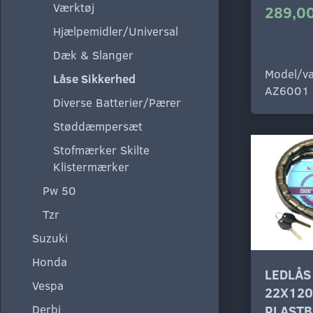
Værktøj
289,00
Hjælpemidler/Universal
Dæk & Slanger
Model/va
Låse Sikkerhed
AZ6001
Diverse Batterier/Pærer
Støddæmpersæt
Stofmærker Skilte
Klistermærker
Pw 50
Tzr
Suzuki
Honda
LEDLÅS
Vespa
22X12
Derbi
PLASTB