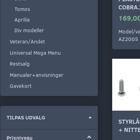
COBRA.
Tomos
169,00
Aprilia
Div modeller
Model/va
AZ2005
Veteran/Andet
Universal Mega Menu
Restsalg
Manualer+anvisninger
Gavekort
Skifte
TILPAS UDVALG
STYRLÅ
filter
+ NITT
Prisniveau