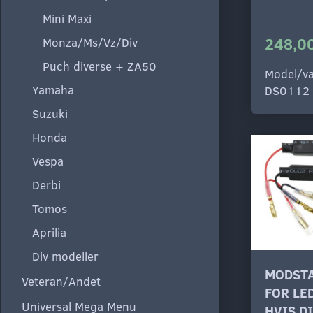
Mini Maxi
248,00
Monza/Ms/Vz/Div
Puch diverse + ZA50
Model/va
Yamaha
DS0112
Suzuki
Honda
Vespa
Derbi
Tomos
Aprilia
Div modeller
MODSTA
Veteran/Andet
FOR LE
Universal Mega Menu
HVIS D