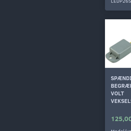
LEDP26
SPÆND
BEGRÆ
VOLT
VEKSE
125,00