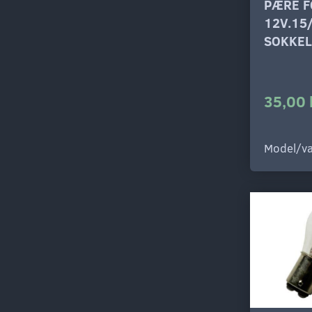
PÆRE F
12V.15
SOKKEL
35,00 
Model/va