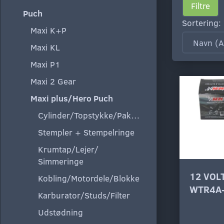
Filtre
Puch
Sortering:
Maxi K+P
Maxi KL
Maxi P1
Maxi 2 Gear
Maxi plus/Hero Puch
Cylinder/Topstykke/Pakning
Stempler + Stempelringe
Krumtap/Lejer/
Simmeringe
12 VOL
Kobling/Motordele/Blokke
WTR4A
Karburator/Studs/Filter
Udstødning