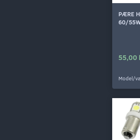
PÆRE H
60/55
55,00 
Model/va