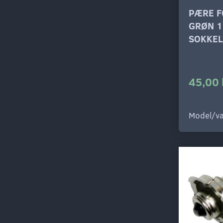
PÆRE F
GRØN 1
SOKKEL
45,00 
Model/va