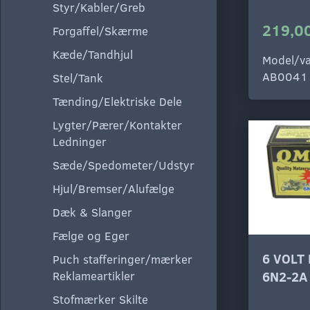
Styr/Kabler/Greb
219,00
Forgaffel/Skærme
Kæde/Tandhjul
Model/va
AB0041
Stel/Tank
Tænding/Elektriske Dele
Lygter/Pærer/Kontakter
Ledninger
Sæde/Spedometer/Udstyr
Hjul/Bremser/Alufælge
Dæk & Slanger
Fælge og Eger
6 VOLT
Puch stafferinger/mærker
Reklameartikler
6N2-2A
Stofmærker Skilte