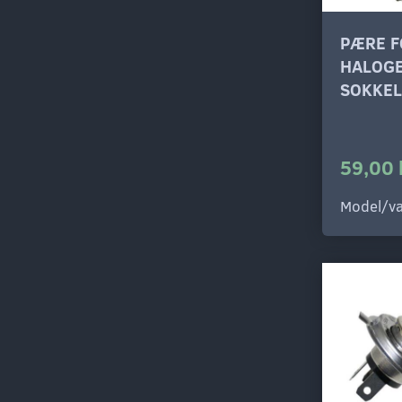
PÆRE F
HALOGE
SOKKEL
59,00 
Model/va