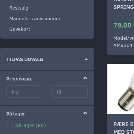
SPRING
Restsalg
Manualer+anvisninger
79,00 
Gavekort
Model/va
AM9201
Skifte
TILPAS UDVALG
filter
Prisniveau
På lager
PÆRE B
på lager
(
60
)
MED ST