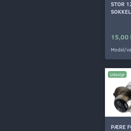
STOR 1
SOKKEL
15,00 
Model/va
Udsolgt
PÆRE F