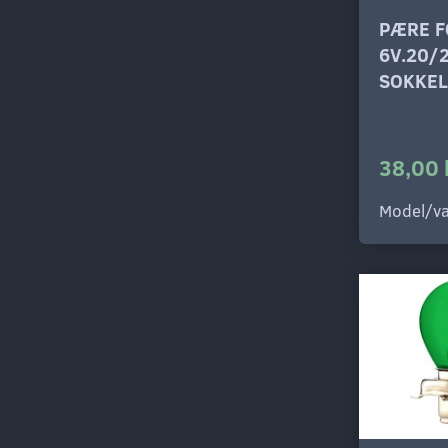
PÆRE F
6V.20/
SOKKEL
38,00 
Model/va