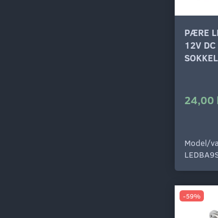
PÆRE L
12V DC
SOKKEL
24,00 
Model/va
LEDBA9
-59%