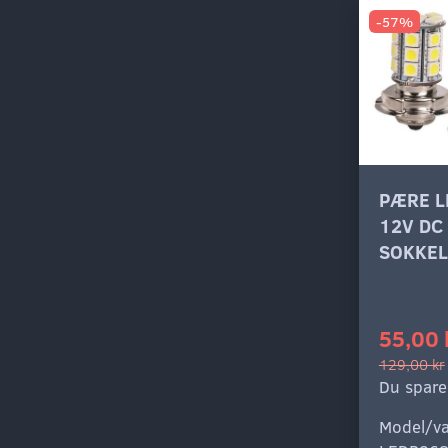
-57%
PÆRE L
12V DC
SOKKEL
55,00 
129,00 kr
Du spare
Model/va