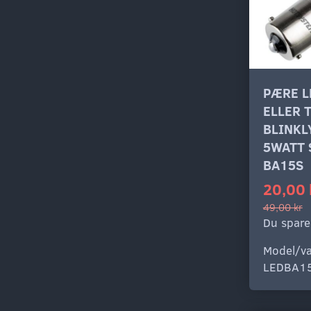
PÆRE L
ELLER T
BLINKL
5WATT 
BA15S
20,00 
49,00 kr
Du spare
Model/va
LEDBA1