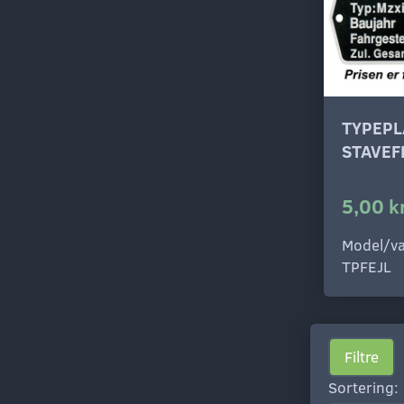
TYPEPL
STAVEF
5,00 k
Model/va
TPFEJL
Filtre
Sortering: