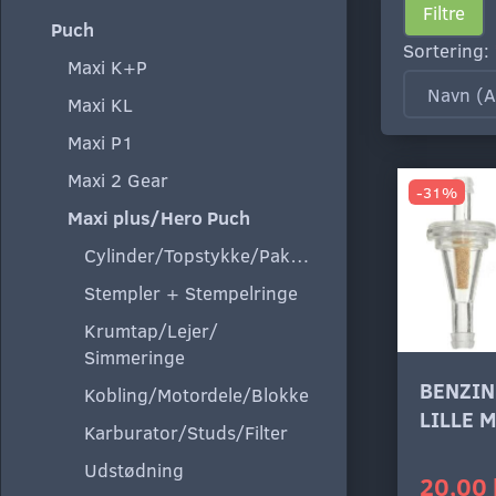
Filtre
Puch
Sortering:
Maxi K+P
Maxi KL
Maxi P1
Maxi 2 Gear
-31%
Maxi plus/Hero Puch
Cylinder/Topstykke/Pakning
Stempler + Stempelringe
Krumtap/Lejer/
Simmeringe
BENZIN
Kobling/Motordele/Blokke
LILLE 
Karburator/Studs/Filter
Udstødning
20,00 