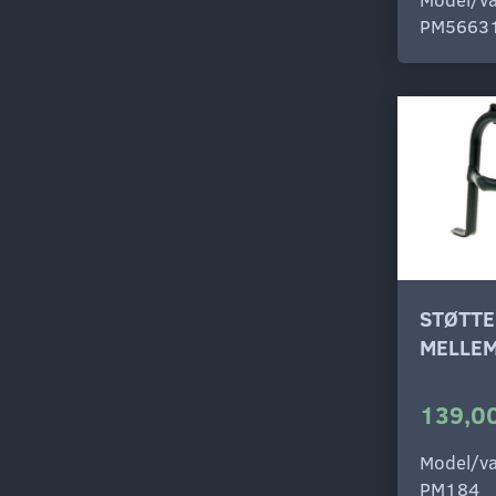
PM5663
STØTTE
MELLEM
139,00
Model/va
PM184