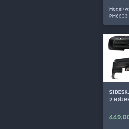
Model/va
PM6603
SIDESK
2 HØJR
449,00