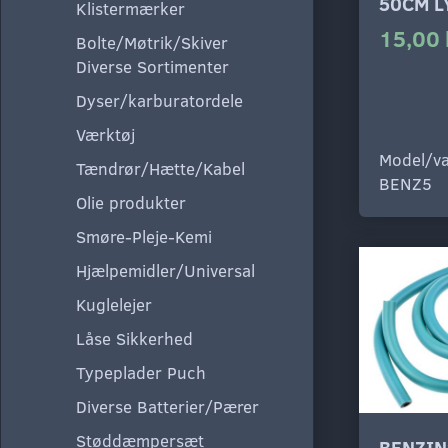
50CM L
Klistermærker
15,00 
Bolte/Møtrik/Skiver
Diverse Sortimenter
Dyser/karburatordele
Værktøj
Model/va
Tændrør/Hætte/Kabel
BENZ5
Olie produkter
Smøre-Pleje-Kemi
Hjælpemidler/Universal
Kuglelejer
Låse Sikkerhed
Typeplader Puch
Diverse Batterier/Pærer
Støddæmpersæt
BENZIN