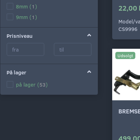
8mm
(
1
)
22,00 
9mm
(
1
)
Model/va
CS9996
Prisniveau
Udsolgt
På lager
på lager
(
53
)
BREMS
499,00