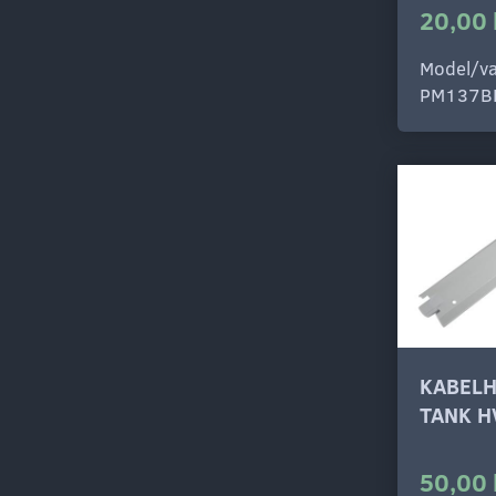
20,00 
Model/va
PM137B
KABELH
TANK H
50,00 