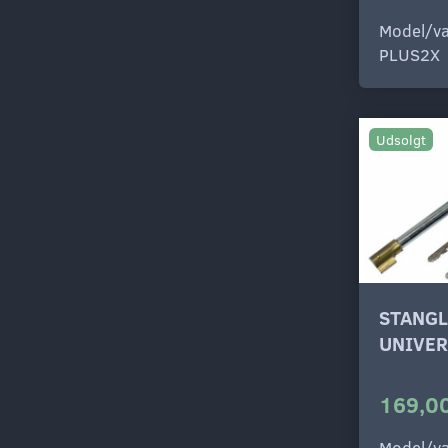
Model/va
PLUS2X
Udsolgt
STANGL
UNIVER
169,00
Model/va