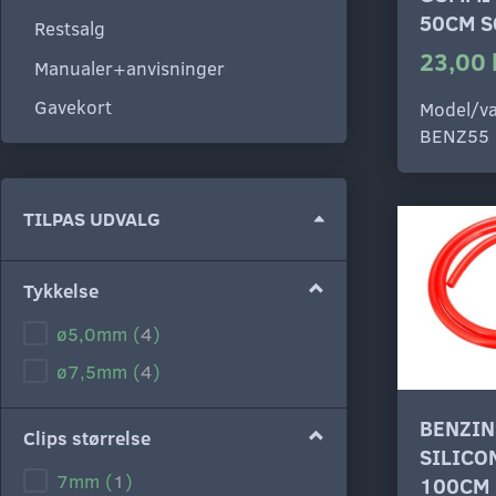
50CM S
Restsalg
23,00 
Manualer+anvisninger
Gavekort
Model/va
BENZ55
Skifte
TILPAS UDVALG
filter
Tykkelse
ø5,0mm
(
4
)
ø7,5mm
(
4
)
BENZIN
Clips størrelse
SILICO
7mm
(
1
)
100CM