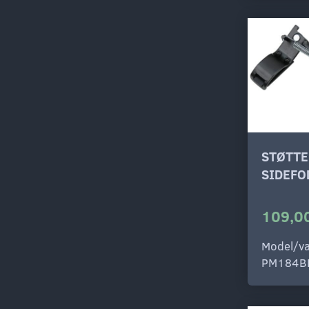
STØTTE
SIDEFO
109,00
Model/va
PM184B