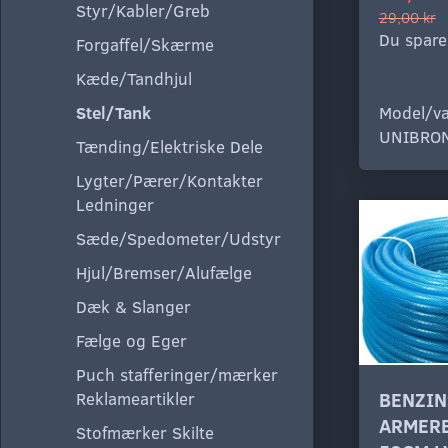
Styr/Kabler/Greb
29,00 kr
Du spare
Forgaffel/Skærme
Kæde/Tandhjul
Model/va
Stel/Tank
UNIBRO
Tænding/Elektriske Dele
Lygter/Pærer/Kontakter
Ledninger
Sæde/Spedometer/Udstyr
Hjul/Bremser/Alufælge
Dæk & Slanger
Fælge og Eger
Puch stafferinger/mærker
Reklameartikler
BENZIN
ARMERE
Stofmærker Skilte