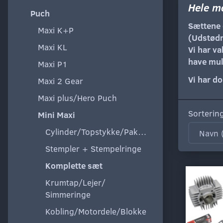
Hele m
Puch
Sættene 
Maxi K+P
(Udstødn
Maxi KL
Vi har va
have mul
Maxi P1
Vi har do
Maxi 2 Gear
Maxi plus/Hero Puch
Sorterin
Mini Maxi
Cylinder/Topstykke/Pakning
Stempler + Stempelringe
Komplette sæt
Krumtap/Lejer/
Simmeringe
Kobling/Motordele/Blokke