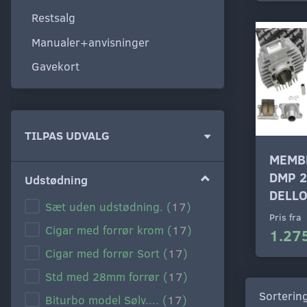
Restsalg
Manualer+anvisninger
Gavekort
Skifte
TILPAS UDVALG
filter
MEMB
DMP 
Udstødning
DELL
Sæt uden udstødning.
(
17
)
Pris fra
Cigar med forrør krom
(
17
)
1.275
Cigar med forrør Sort
(
17
)
Std med 28mm forrør
(
17
)
Sorterin
Biturbo model Sølv....
(
17
)