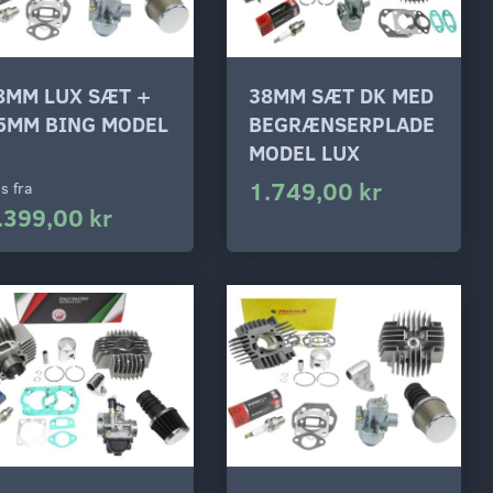
8MM LUX SÆT +
38MM SÆT DK MED
5MM BING MODEL
BEGRÆNSERPLADE
MODEL LUX
1.749,00 kr
is fra
.399,00 kr