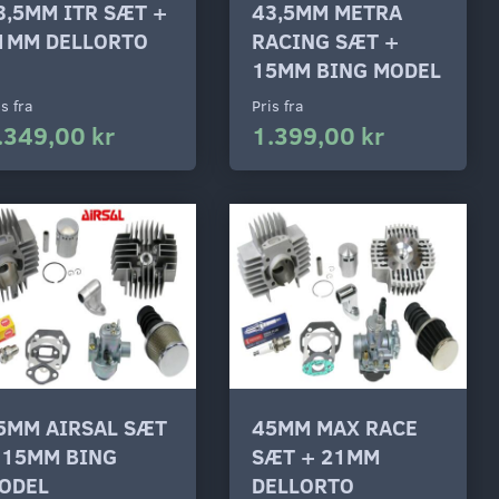
3,5MM ITR SÆT +
43,5MM METRA
1MM DELLORTO
RACING SÆT +
15MM BING MODEL
is fra
Pris fra
.349,00 kr
1.399,00 kr
5MM AIRSAL SÆT
45MM MAX RACE
 15MM BING
SÆT + 21MM
ODEL
DELLORTO