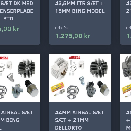
 SÆT DK MED
43,5MM ITR SÆT +
4
ÆNSERPLADE
15MM BING MODEL
2
L STD
,00 kr
Pris fra
Pr
1.275,00 kr
1
 AIRSAL SÆT
44MM AIRSAL SÆT
4
MM BING
SÆT + 21MM
+
L
DELLORTO
M