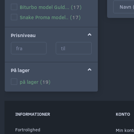
Biturbo model Guld...
(
17
)
Snake Proma model..
(
17
)
Prisniveau
På lager
på lager
(
19
)
INFORMATIONER
KONTO
Fortrolighed
Min kont