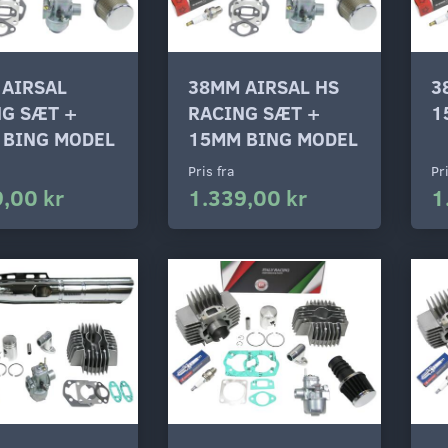
 AIRSAL
38MM AIRSAL HS
3
NG SÆT +
RACING SÆT +
1
 BING MODEL
15MM BING MODEL
Pris fra
Pr
,00 kr
1.339,00 kr
1