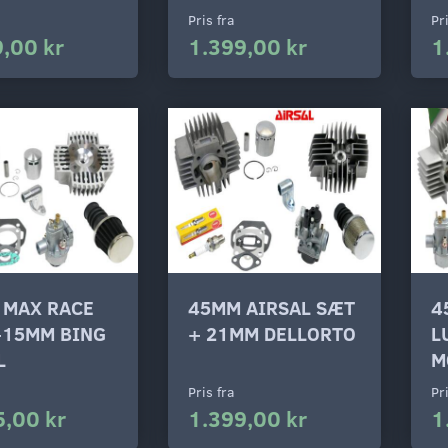
Pris fra
Pr
,00 kr
1.399,00 kr
1
 MAX RACE
45MM AIRSAL SÆT
4
+15MM BING
+ 21MM DELLORTO
L
L
M
Pris fra
Pr
5,00 kr
1.399,00 kr
1