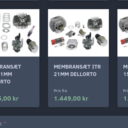
RANSÆT
MEMBRANSÆT ITR
M
21MM
21MM DELLORTO
1
ORTO
Pris fra
Pr
,00 kr
1.449,00 kr
1
g: