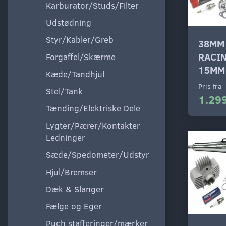
Karburator/Studs/Filter
Udstødning
Styr/Kabler/Greb
38MM
RACI
Forgaffel/Skærme
15MM
Kæde/Tandhjul
Pris fra
Stel/Tank
1.299
Tænding/Elektriske Dele
Lygter/Pærer/Kontakter
Ledninger
Sæde/Spedometer/Udstyr
Hjul/Bremser
Dæk & Slanger
Fælge og Eger
Puch stafferinger/mærker