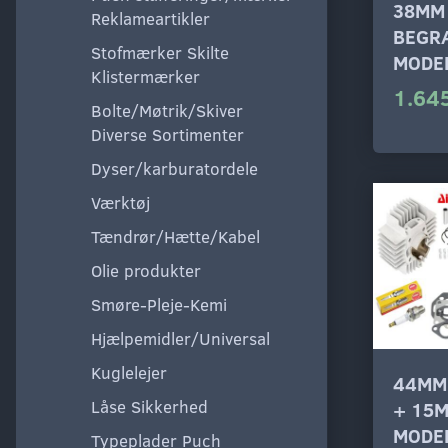
38MM
Reklameartikler
BEGR
Stofmærker Skilte
MODE
Klistermærker
1.645
Bolte/Møtrik/Skiver
Diverse Sortimenter
Dyser/karburatordele
Værktøj
Tændrør/Hætte/Kabel
Olie produkter
Smøre-Pleje-Kemi
Hjælpemidler/Universal
Kuglelejer
44MM
Låse Sikkerhed
+ 15
MODE
Typeplader Puch