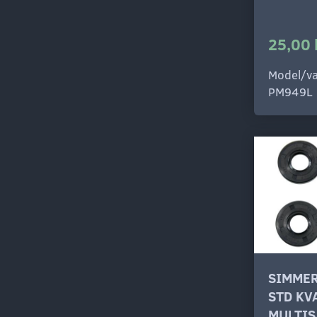
25,00 
Model/va
PM949L
SIMMER
STD KV
MULTI