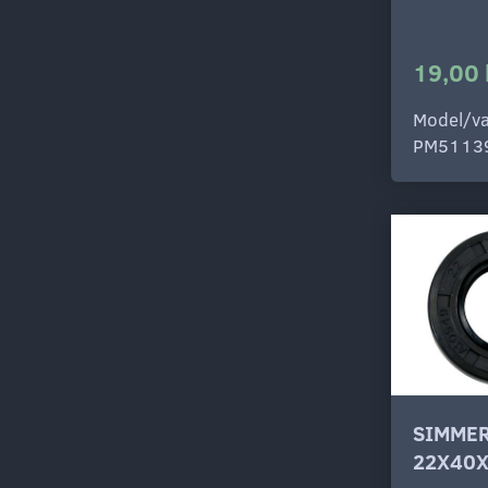
19,00 
Model/va
PM5113
SIMMER
22X40