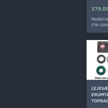
379,00
Model/va
ITR1200
LEJESÆ
KRUMTA
TOPRAC