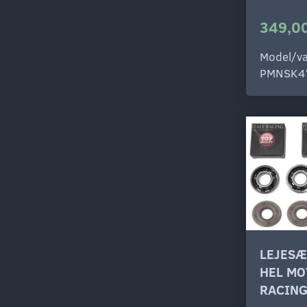
349,00
Model/va
PMNSK4
LEJESÆ
HEL MO
RACING