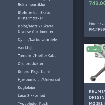
749,00
Reklameartikler
Stofmærker Skilte
Klistermærker
Model/va
Bolte/Møtrik/Skiver
PMITR99
Diverse Sortimenter
Dyser/karburatordele
Værktøj
Udsolgt
Tændrør/Hætte/Kabel
Olie produkter
Smøre-Pleje-Kemi
Hjælpemidler/Universal
Kuglelejer
KRUMTA
Låse Sikkerhed
ORIGIN
MODEL
Typeplader Puch