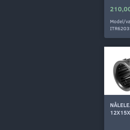
210,00
Model/va
ITR6203
NÅLELE
12X15