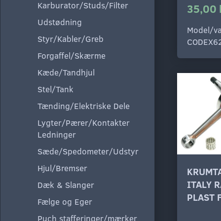
Karburator/Studs/Filter
35,00 
Udstødning
Model/va
Styr/Kabler/Greb
CODEX6
Forgaffel/Skærme
Kæde/Tandhjul
Stel/Tank
Tænding/Elektriske Dele
Lygter/Pærer/Kontakter
Ledninger
Sæde/Spedometer/Udstyr
Hjul/Bremser
KRUMTA
ITALY 
Dæk & Slanger
PLAST 
Fælge og Eger
Puch stafferinger/mærker