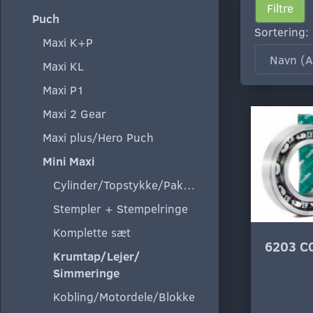
Filtre
Puch
Sortering:
Maxi K+P
Maxi KL
Maxi P1
Maxi 2 Gear
Maxi plus/Hero Puch
Mini Maxi
Cylinder/Topstykke/Pakning
Stempler + Stempelringe
Komplette sæt
6203 C
Krumtap/Lejer/
Simmeringe
Kobling/Motordele/Blokke