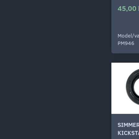
45,00 
Model/va
PM946
SIMME
KICKST