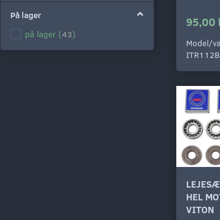
På lager
95,00 
på lager
(
43
)
Model/va
ITR112B
LEJESÆ
HEL MO
VITON