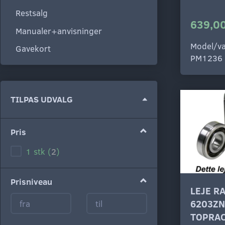
Restsalg
639,00
Manualer+anvisninger
Model/va
Gavekort
PM1236
Skifte
TILPAS UDVALG
filter
Pris
1 stk
(
2
)
Prisniveau
LEJE R
6203ZN
TOPRAC