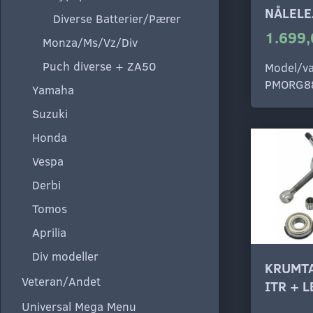
NÅLELE
Diverse Batterier/Pærer
1.699,
Monza/Ms/Vz/Div
Puch diverse + ZA50
Model/va
PMORG8
Yamaha
Suzuki
Honda
Vespa
Derbi
Tomos
Aprilia
Div modeller
KRUMTA
Veteran/Andet
ITR + L
Universal Mega Menu