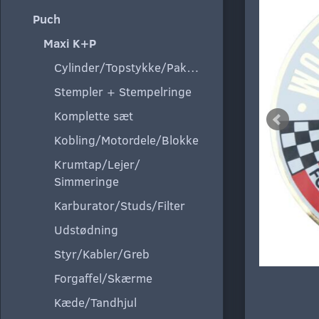
Puch
Maxi K+P
Cylinder/Topstykke/Pakning
Stempler + Stempelringe
Komplette sæt
Kobling/Motordele/Blokke
Krumtap/Lejer/
Simmeringe
Karburator/Studs/Filter
Udstødning
Styr/Kabler/Greb
Forgaffel/Skærme
Kæde/Tandhjul