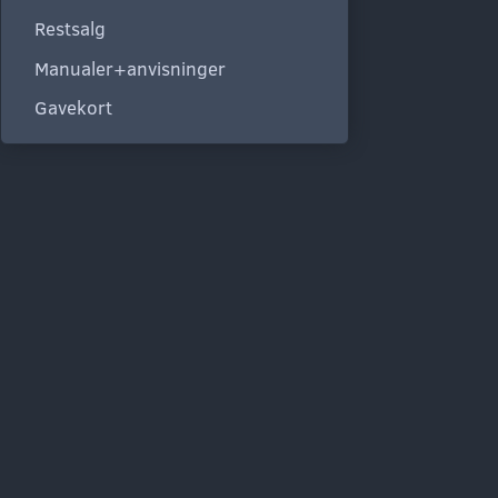
Restsalg
Manualer+anvisninger
Gavekort