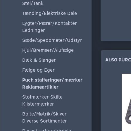
Stel/Tank
Tænding/Elektriske Dele
Lygter/Pærer/Kontakter
Ledninger
Sæde/Spedometer/Udstyr
Hjul/Bremser/Alufælge
ALSO PUR
Dæk & Slanger
Fælge og Eger
Puch stafferinger/mærker
Reklameartikler
Stofmærker Skilte
Klistermærker
Bolte/Møtrik/Skiver
Diverse Sortimenter
Dyser/karburatordele