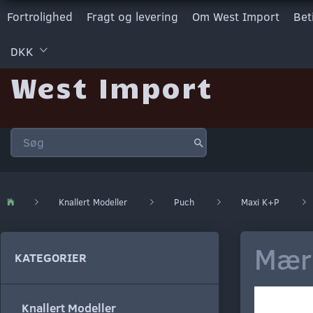
Fortrolighed
Fragt og levering
Om West Import
Bet
DKK
West Import
Knallert Modeller
Puch
Maxi K+P
Mærk
KATEGORIER
Knallert Modeller