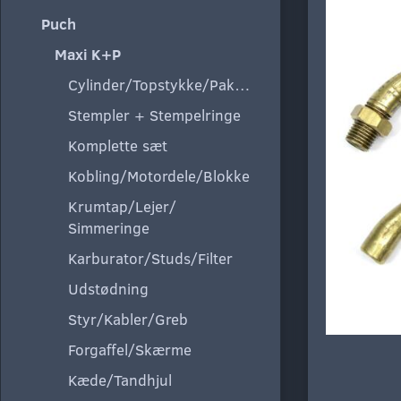
Puch
Maxi K+P
Cylinder/Topstykke/Pakning
Stempler + Stempelringe
Komplette sæt
Kobling/Motordele/Blokke
Krumtap/Lejer/
Simmeringe
Karburator/Studs/Filter
Udstødning
Styr/Kabler/Greb
Forgaffel/Skærme
Kæde/Tandhjul