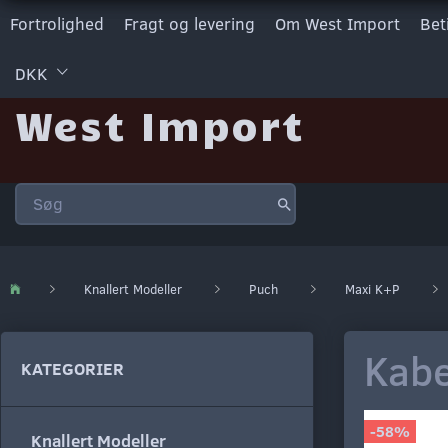
Fortrolighed
Fragt og levering
Om West Import
Bet
DKK
West Import
Knallert Modeller
Puch
Maxi K+P
Kabe
KATEGORIER
-58%
Knallert Modeller