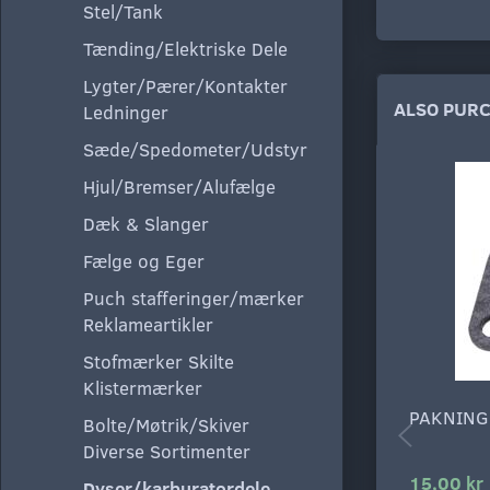
Stel/Tank
Tænding/Elektriske Dele
Lygter/Pærer/Kontakter
ALSO PUR
Ledninger
Sæde/Spedometer/Udstyr
Hjul/Bremser/Alufælge
Dæk & Slanger
Fælge og Eger
Puch stafferinger/mærker
Reklameartikler
Stofmærker Skilte
Klistermærker
PAKNING
Bolte/Møtrik/Skiver
Diverse Sortimenter
15,00 kr
Dyser/karburatordele